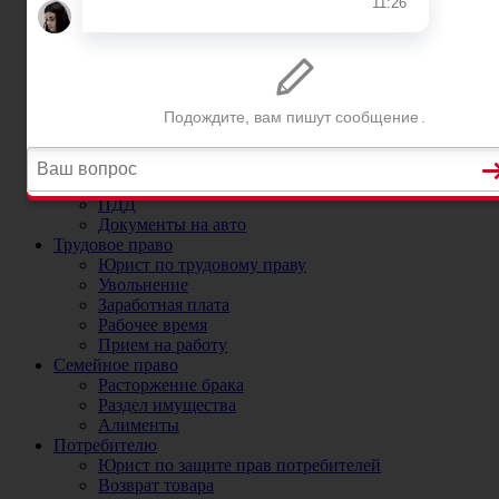
Постановка на учет автомобиля в ГИБДД
Регистрационные ограничения
Прекращение и снятие с учета автомобиля
Номера на машину
ДТП
Юристы и адвокаты по ДТП
ДТП без страховки
ОСАГО
Юрист по ОСАГО и страховым случаям
Коэффициенты ОСАГО
ПДД
Документы на авто
Трудовое право
Юрист по трудовому праву
Увольнение
Заработная плата
Рабочее время
Прием на работу
Семейное право
Расторжение брака
Раздел имущества
Алименты
Потребителю
Юрист по защите прав потребителей
Возврат товара