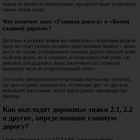
знаков не является обязательным, приоритет будет установлен
самим типом дорог.
Что означает знак «Главная дорога» и «Конец
главной дороги»?
Детально к разбору знаков мы перейдем в следующем разделе,
здесь же стоит указать на один существенный момент – знаки
могут не только устанавливать главную дорогу (желтый ромб
на белом фоне), но и отменять ее (перечеркнутый ромб, где
действие предыдущего знака заканчивается), переводя
проезжую часть во второстепенный статус.
Это особо принципиально в крупных населенных пунктах,
где два соседних перекрестка, отстающие друг от друга на
небольшое расстояние, могут иметь разное преимущество
проезда.
Как выглядят дорожные знаки 2.1, 2.2
и другие, определяющие главную
дорогу?
Снова обратимся к п.1.2 ПДД РФ, в котором прямо