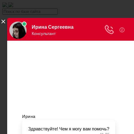
Уголовка
Уголовный юрист
Вина в уголовном праве
Причинение вреда здоровью
Хищение и кража
Автоправо
Консультация автоюриста
Нарушения ПДД
Вождение в нетрезвом виде
Превышение скорости
Штраф за езду без страховки
Штраф за езду без прав
Нарушение правил остановки и парковки
Пересечение сплошной
Штраф за номера
Правила перевозки детей
Оплата штрафов ГИБДД
Обжалование штрафа ГИБДД
Проверка штрафов ГИБДД
Лишение водительских прав
Адвокаты и юристы по возврату ВУ