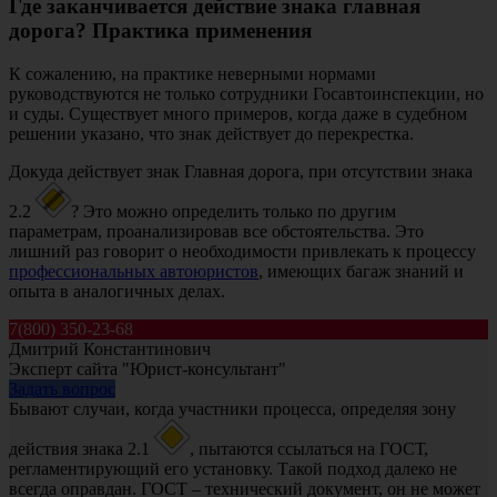
Где заканчивается действие знака главная
дорога? Практика применения
К сожалению, на практике неверными нормами
руководствуются не только сотрудники Госавтоинспекции, но
и суды. Существует много примеров, когда даже в судебном
решении указано, что знак действует до перекрестка.
Докуда действует знак Главная дорога, при отсутствии знака
2.2
? Это можно определить только по другим
параметрам, проанализировав все обстоятельства. Это
лишний раз говорит о необходимости привлекать к процессу
профессиональных автоюристов
, имеющих багаж знаний и
опыта в аналогичных делах.
7(800) 350-23-68
Дмитрий Константинович
Эксперт сайта "Юрист-консультант"
Задать вопрос
Бывают случаи, когда участники процесса, определяя зону
действия знака 2.1
, пытаются ссылаться на ГОСТ,
регламентирующий его установку. Такой подход далеко не
всегда оправдан. ГОСТ – технический документ, он не может