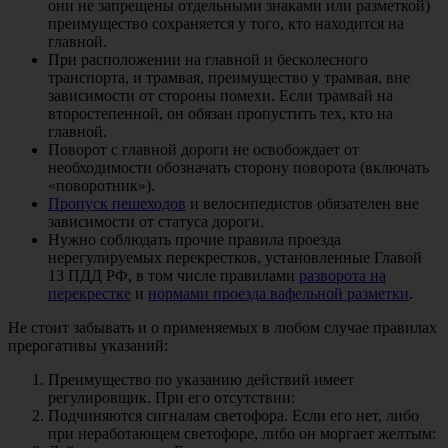
они не запрещены отдельными знаками или разметкой)
преимущество сохраняется у того, кто находится на
главной.
При расположении на главной и бесколесного
транспорта, и трамвая, преимущество у трамвая, вне
зависимости от стороны помехи. Если трамвай на
второстепенной, он обязан пропустить тех, кто на
главной.
Поворот с главной дороги не освобождает от
необходимости обозначать сторону поворота (включать
«поворотник»).
Пропуск пешеходов
и велосипедистов обязателен вне
зависимости от статуса дороги.
Нужно соблюдать прочие правила проезда
нерегулируемых перекрестков, установленные Главой
13 ПДД РФ, в том числе правилами
разворота на
перекрестке
и
нормами проезда вафельной разметки
.
Не стоит забывать и о применяемых в любом случае правилах
прерогативы указаний:
Преимущество по указанию действий имеет
регулировщик. При его отсутствии:
Подчиняются сигналам светофора. Если его нет, либо
при неработающем светофоре, либо он моргает желтым: