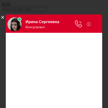
Уголовка
Уголовный юрист
Вина в уголовном праве
Причинение вреда здоровью
Хищение и кража
Автоправо
Консультация автоюриста
Нарушения ПДД
Вождение в нетрезвом виде
Превышение скорости
Штраф за езду без страховки
Штраф за езду без прав
Нарушение правил остановки и парковки
Пересечение сплошной
Штраф за номера
Правила перевозки детей
Оплата штрафов ГИБДД
Обжалование штрафа ГИБДД
Проверка штрафов ГИБДД
Лишение водительских прав
Адвокаты и юристы по возврату ВУ