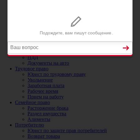
Постановка на учет автомобиля в ГИБДД
Регистрационные ограничения
Прекращение и снятие с учета автомобиля
Номера на машину
ДТП
Юристы и адвокаты по ДТП
ДТП без страховки
ОСАГО
Юрист по ОСАГО и страховым случаям
Коэффициенты ОСАГО
ПДД
Документы на авто
Трудовое право
Юрист по трудовому праву
Увольнение
Заработная плата
Рабочее время
Прием на работу
Семейное право
Расторжение брака
Раздел имущества
Алименты
Потребителю
Юрист по защите прав потребителей
Возврат товара