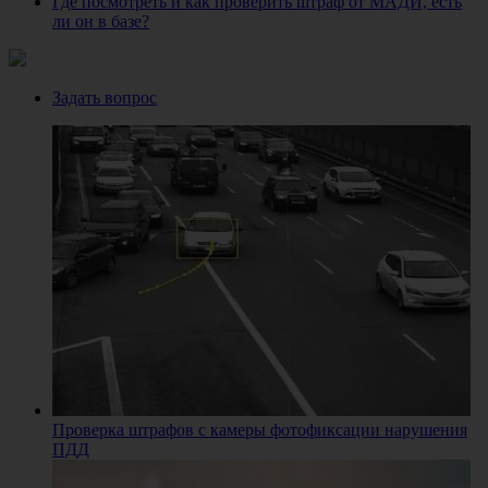
Где посмотреть и как проверить штраф от МАДИ, есть
ли он в базе?
Задать вопрос
Проверка штрафов с камеры фотофиксации нарушения
ПДД