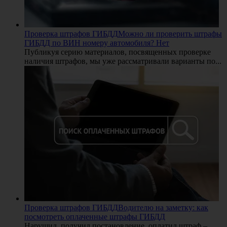
Проверка штрафов ГИБДД
Можно ли проверить штрафы
ГИБДД по ВИН номеру автомобиля? Нет
Публикуя серию материалов, посвященных проверке
наличия штрафов, мы уже рассматривали варианты по...
Проверка штрафов ГИБДД
Водителю на заметку: как
посмотреть оплаченные штрафы ГИБДД
Нарушил, получил постановление, оплатил штраф –