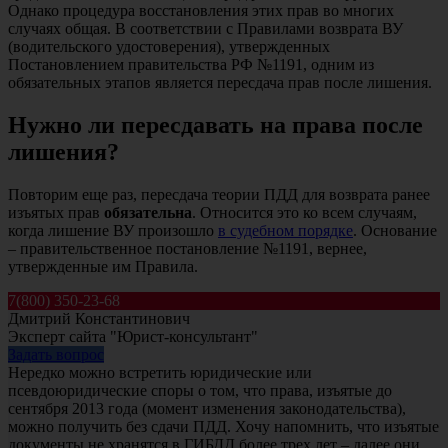
Однако процедура восстановления этих прав во многих
случаях общая. В соответствии с Правилами возврата ВУ
(водительского удостоверения), утвержденных
Постановлением правительства РФ №1191, одним из
обязательных этапов является пересдача прав после лишения.
Нужно ли пересдавать на права после
лишения?
Повторим еще раз, пересдача теории ПДД для возврата ранее
изъятых прав
обязательна
. Относится это ко всем случаям,
когда лишение ВУ произошло
в судебном порядке
. Основание
– правительственное постановление №1191, вернее,
утвержденные им Правила.
7(800) 350-23-68
Дмитрий Константинович
Эксперт сайта "Юрист-консультант"
Задать вопрос
Нередко можно встретить юридические или
псевдоюридические споры о том, что права, изъятые до
сентября 2013 года (момент изменения законодательства),
можно получить без сдачи ПДД. Хочу напомнить, что изъятые
документы не хранятся в ГИБДД более трех лет – далее они