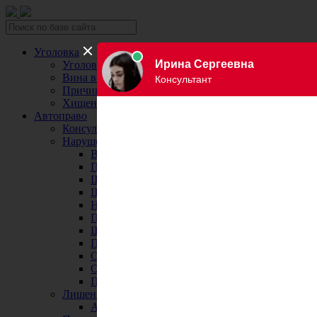
Уголовка
Уголовный юрист
Вина в уголовном праве
Причинение вреда здоровью
Хищение и кража
Автоправо
Консультация автоюриста
Нарушения ПДД
Вождение в нетрезвом виде
Превышение скорости
Штраф за езду без страховки
Штраф за езду без прав
Нарушение правил остановки и парковки
Пересечение сплошной
Штраф за номера
Правила перевозки детей
Оплата штрафов ГИБДД
Обжалование штрафа ГИБДД
Проверка штрафов ГИБДД
Лишение водительских прав
Адвокаты и юристы по возврату ВУ