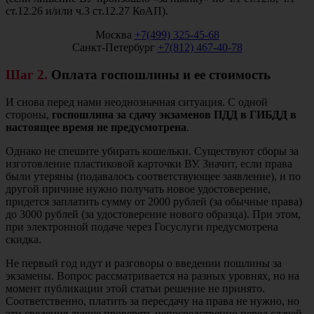
ст.12.26 и/или ч.3 ст.12.27 КоАП).
Москва
+7(499) 325-45-68
Санкт-Петербург
+7(812) 467-40-78
Шаг 2.
Оплата госпошлины и ее стоимость
И снова перед нами неоднозначная ситуация. С одной
стороны,
госпошлина за сдачу экзаменов ПДД в ГИБДД в
настоящее время не предусмотрена
.
Однако не спешите убирать кошельки. Существуют сборы за
изготовление пластиковой карточки ВУ. Значит, если права
были утеряны (подавалось соответствующее заявление), и по
другой причине нужно получать новое удостоверение,
придется заплатить сумму от 2000 рублей (за обычные права)
до 3000 рублей (за удостоверение нового образца). При этом,
при электронной подаче через Госуслуги предусмотрена
скидка.
Не первый год идут и разговоры о введении пошлины за
экзамены. Вопрос рассматривается на разных уровнях, но на
момент публикации этой статьи решение не принято.
Соответственно, платить за пересдачу на права не нужно, но
эти сведения лучше проверять непосредственно перед сдачей.