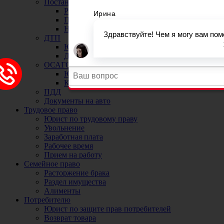
Постановка на учет автомобиля в ГИБДД
Регистрационные ограничения
Прекращение и снятие с учета автомобиля
Номера на машину
ДТП
Юристы и адвокаты по ДТП
ДТП без страховки
ОСАГО
Юрист по ОСАГО и страховым случаям
Коэффициенты ОСАГО
ПДД
Документы на авто
Трудовое право
Юрист по трудовому праву
Увольнение
Заработная плата
Рабочее время
Прием на работу
Семейное право
Расторжение брака
Раздел имущества
Алименты
Потребителю
Юрист по защите прав потребителей
Возврат товара