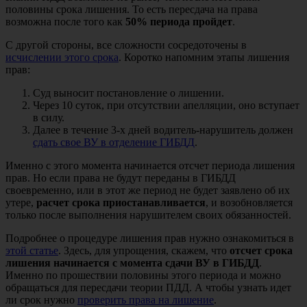
половины срока лишения. То есть пересдача на права
возможна после того как
50% периода пройдет
.
С другой стороны, все сложности сосредоточены в
исчислении этого срока
. Коротко напомним этапы лишения
прав:
Суд выносит постановление о лишении.
Через 10 суток, при отсутствии апелляции, оно вступает
в силу.
Далее в течение 3-х дней водитель-нарушитель должен
сдать свое ВУ в отделение ГИБДД
.
Именно с этого момента начинается отсчет периода лишения
прав. Но если права не будут переданы в ГИБДД
своевременно, или в этот же период не будет заявлено об их
утере,
расчет срока приостанавливается
, и возобновляется
только после выполнения нарушителем своих обязанностей.
Подробнее о процедуре лишения прав нужно ознакомиться в
этой статье
. Здесь, для упрощения, скажем, что
отсчет срока
лишения начинается с момента сдачи ВУ в ГИБДД
.
Именно по прошествии половины этого периода и можно
обращаться для пересдачи теории ПДД. А чтобы узнать идет
ли срок нужно
проверить права на лишение
.