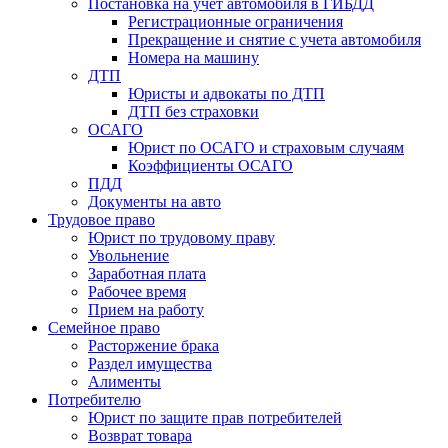
Постановка на учет автомобиля в ГИБДД
Регистрационные ограничения
Прекращение и снятие с учета автомобиля
Номера на машину
ДТП
Юристы и адвокаты по ДТП
ДТП без страховки
ОСАГО
Юрист по ОСАГО и страховым случаям
Коэффициенты ОСАГО
ПДД
Документы на авто
Трудовое право
Юрист по трудовому праву
Увольнение
Заработная плата
Рабочее время
Прием на работу
Семейное право
Расторжение брака
Раздел имущества
Алименты
Потребителю
Юрист по защите прав потребителей
Возврат товара