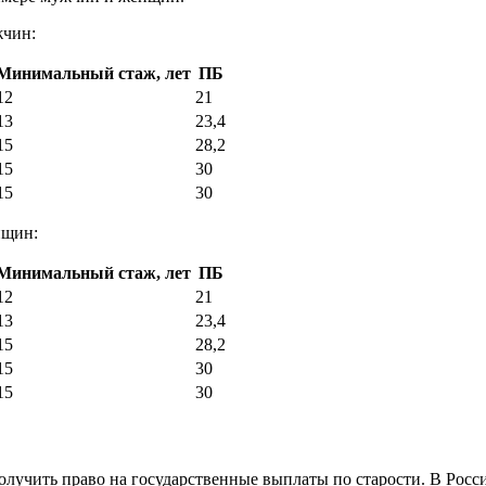
жчин:
Минимальный стаж, лет
ПБ
12
21
13
23,4
15
28,2
15
30
15
30
нщин:
Минимальный стаж, лет
ПБ
12
21
13
23,4
15
28,2
15
30
15
30
получить право на государственные выплаты по старости. В Росс