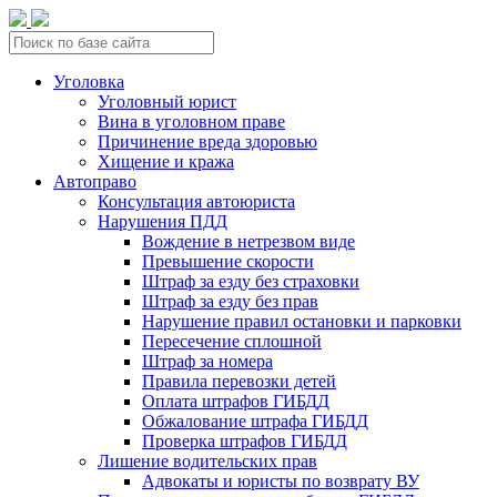
Уголовка
Уголовный юрист
Вина в уголовном праве
Причинение вреда здоровью
Хищение и кража
Автоправо
Консультация автоюриста
Нарушения ПДД
Вождение в нетрезвом виде
Превышение скорости
Штраф за езду без страховки
Штраф за езду без прав
Нарушение правил остановки и парковки
Пересечение сплошной
Штраф за номера
Правила перевозки детей
Оплата штрафов ГИБДД
Обжалование штрафа ГИБДД
Проверка штрафов ГИБДД
Лишение водительских прав
Адвокаты и юристы по возврату ВУ