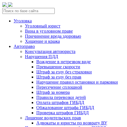
Уголовка
Уголовный юрист
Вина в уголовном праве
Причинение вреда здоровью
Хищение и кража
Автоправо
Консультация автоюриста
Нарушения ПДД
Вождение в нетрезвом виде
Превышение скорости
Штраф за езду без страховки
Штраф за езду без прав
Нарушение правил остановки и парковки
Пересечение сплошной
Штраф за номера
Правила перевозки детей
Оплата штрафов ГИБДД
Обжалование штрафа ГИБДД
Проверка штрафов ГИБДД
Лишение водительских прав
Адвокаты и юристы по возврату ВУ