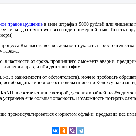
ное правонарушение
в виде штрафа в 5000 рублей или лишения п
учаи, когда отсутствует всего один номерной знак. То есть нар
норм).
е процесса Вы имеете все возможности указать на обстоятельства
у гаража.
о, в частности от срока, прошедшего с момента аварии, предпр
на лишении прав, и обходятся штрафом.
ть же, в зависимости от обстоятельств), можно пробовать обращ
я
, освобождать виновного от положенного по Кодексу наказания
.7 КоАП, в соответствии с которой, условия крайней необходим
устранена еще большая опасность. Возможность потерять бампе
учше проконсультироваться с юристом офлайн, предъявив все им