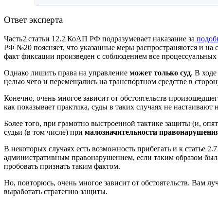
Ответ эксперта
Часть2 статьи 12.2 КоАП РФ подразумевает наказание за
подоб
РФ №20 поясняет, что указанные меры распространяются и на сл
факт фиксации произведен с соблюдением все процессуальных 
Однако лишить права на управление
может только суд
. В ход
целью чего и перемещались на транспортном средстве в сторон
Конечно, очень многое зависит от обстоятельств произошедшег
как показывает практика, суды в таких случаях не настаивают 
Более того, при грамотно выстроенной тактике защиты (и, опя
судьи (в том числе) при
малозначительности правонарушени
В некоторых случаях есть возможность прибегать и к статье 2
административным правонарушением, если таким образом была 
пробовать признать таким фактом.
Но, повторюсь, очень многое зависит от обстоятельств. Вам л
выработать стратегию защиты.