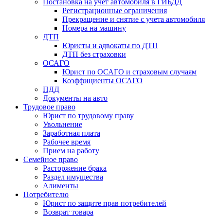
Постановка на учет автомобиля в ГИБДД
Регистрационные ограничения
Прекращение и снятие с учета автомобиля
Номера на машину
ДТП
Юристы и адвокаты по ДТП
ДТП без страховки
ОСАГО
Юрист по ОСАГО и страховым случаям
Коэффициенты ОСАГО
ПДД
Документы на авто
Трудовое право
Юрист по трудовому праву
Увольнение
Заработная плата
Рабочее время
Прием на работу
Семейное право
Расторжение брака
Раздел имущества
Алименты
Потребителю
Юрист по защите прав потребителей
Возврат товара