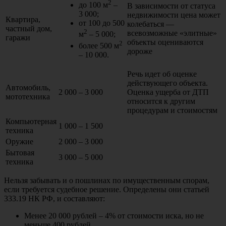
2
до 100 м
–
В зависимости от статуса
3 000;
недвижимости цена может
Квартира,
от 100 до 500
колебаться —
частный дом,
2
всевозможные «элитные»
м
– 5 000;
гаражи
объекты оцениваются
2
более 500 м
дороже
– 10 000.
Речь идет об оценке
действующего объекта.
Автомобиль,
2 000 – 3 000
Оценка ущерба от ДТП
мототехника
относится к другим
процедурам и стоимостям
Компьютерная
1 000 – 1 500
техника
Оружие
2 000 – 3 000
Бытовая
3 000 – 5 000
техника
Нельзя забывать и о пошлинах по имущественным спорам,
если требуется судебное решение. Определены они статьей
333.19 НК РФ, и составляют:
Менее 20 000 рублей – 4% от стоимости иска, но не
меньше 400 рублей.