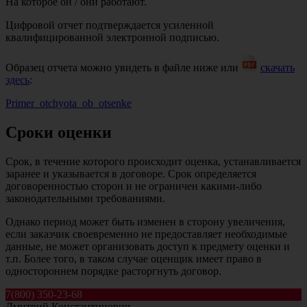
На которое он / они работают.
Цифровой отчет подтверждается усиленной
квалифицированной электронной подписью.
Образец отчета можно увидеть в файле ниже или
скачать
здесь
:
Primer_otchyota_ob_otsenke
Сроки оценки
Срок, в течение которого происходит оценка, устанавливается
заранее и указывается в договоре. Срок определяется
договоренностью сторон и не ограничен какими-либо
законодательными требованиями.
Однако период может быть изменен в сторону увеличения,
если заказчик своевременно не предоставляет необходимые
данные, не может организовать доступ к предмету оценки и
т.п. Более того, в таком случае оценщик имеет право в
одностороннем порядке расторгнуть договор.
7(800) 350-23-68
Дмитрий Константинович