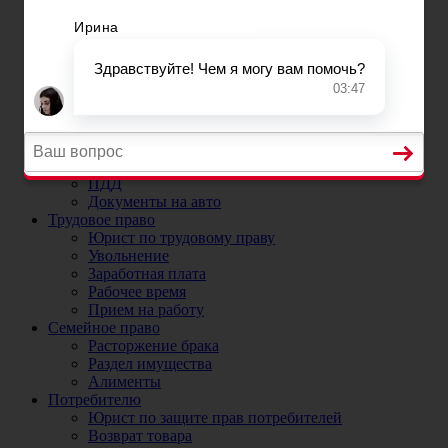
Постановка на учет автомобиля в ГИБДД
Регистрационные ограничения
Прекращение и снятие с учета автомобиля
Номера на машину
ДТП
Юристы и адвокаты по ДТП
ДТП без страховки
ОСАГО
Юрист по ОСАГО и страховым случаям
Коэффициенты ОСАГО
ПДД
Документы на авто
Трудовое право
Юрист по трудовому праву
Увольнение
Заработная плата
Рабочее время
Прием на работу
Семейное право
Расторжение брака
Раздел имущества
Алименты
Потребителю
Юрист по защите прав потребителей
Возврат товара