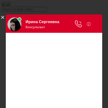
Уголовка
Уголовный юрист
Вина в уголовном праве
Причинение вреда здоровью
Хищение и кража
Автоправо
Консультация автоюриста
Нарушения ПДД
Вождение в нетрезвом виде
Превышение скорости
Штраф за езду без страховки
Штраф за езду без прав
Нарушение правил остановки и парковки
Пересечение сплошной
Штраф за номера
Правила перевозки детей
Оплата штрафов ГИБДД
Обжалование штрафа ГИБДД
Проверка штрафов ГИБДД
Лишение водительских прав
Адвокаты и юристы по возврату ВУ