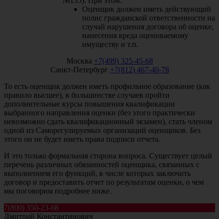
№135). При этом:
Оценщик должен иметь действующий
полис гражданской ответственности на
случай нарушения договора об оценке,
нанесения вреда оцениваемому
имуществу и т.п.
Москва
+7(499) 325-45-68
Санкт-Петербург
+7(812) 467-40-78
То есть оценщик должен иметь профильное образование (как
правило высшее), в большинстве случаев пройти
дополнительные курсы повышения квалификации
выбранного направления оценки (без этого практически
невозможно сдать квалификационный экзамен), стать членом
одной из Саморегулируемых организаций оценщиков. Без
этого он не будет иметь права подписи отчета.
И это только формальная сторона вопроса. Существует целый
перечень различных обязанностей оценщика, связанных с
выполнением его функций, в числе которых заключить
договор и предоставить отчет по результатам оценки, о чем
мы поговорим подробнее ниже.
7(800) 350-23-68
Дмитрий Константинович