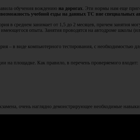
правила обучения вождению
на дорогах
. Эти нормы нам еще приг
евозможность учебной езды на данных ТС вне специальных а
ия в среднем занимает от 1,5 до 2 месяцев, причем занятия могут
з имеющегося опыта. Занятия проводятся на автодроме школы (и
ория – в виде компьютерного тестирования, с необходимостью для
ии на площадке. Как правило, в перечень проверяемого входит:
экзамена, очень наглядно демонстрирующее необходимые навыки