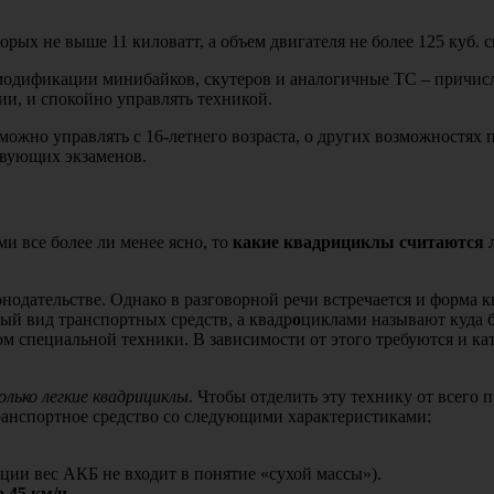
орых не выше 11 киловатт, а объем двигателя не более 125 куб. с
 модификации минибайков, скутеров и аналогичные ТС – причис
ии, и спокойно управлять техникой.
ожно управлять с 16-летнего возраста, о других возможностях п
твующих экзаменов.
 все более ли менее ясно, то
какие квадрициклы считаются 
онодательстве. Однако в разговорной речи встречается и форма к
ый вид транспортных средств, а квадр
о
циклами называют куда б
м специальной техники. В зависимости от этого требуются и кат
олько легкие квадрициклы
. Чтобы отделить эту технику от всего 
 транспортное средство со следующими характеристиками:
ции вес АКБ не входит в понятие «сухой массы»).
о 45 км/ч
.