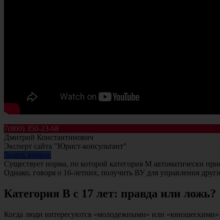
7(800) 350-23-68
Дмитрий Константинович
Эксперт сайта "Юрист-консультант"
Задать вопрос
Существует норма, по которой категория M автоматически прис
Однако, говоря о 16-летних, получить ВУ для управления други
Категория B с 17 лет: правда или ложь?
Когда люди интересуются «молодежными» или «юношескими» пра