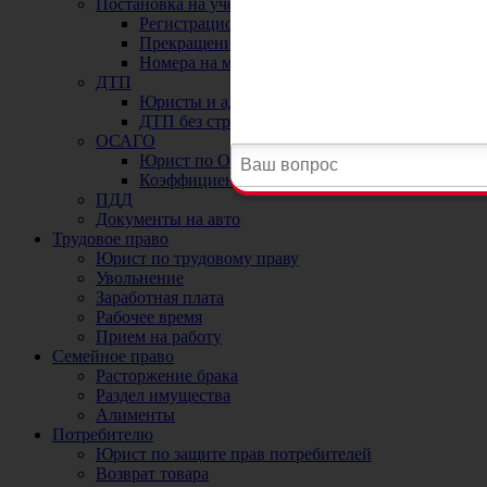
Постановка на учет автомобиля в ГИБДД
Регистрационные ограничения
Прекращение и снятие с учета автомобиля
Номера на машину
ДТП
Юристы и адвокаты по ДТП
ДТП без страховки
ОСАГО
Юрист по ОСАГО и страховым случаям
Коэффициенты ОСАГО
ПДД
Документы на авто
Трудовое право
Юрист по трудовому праву
Увольнение
Заработная плата
Рабочее время
Прием на работу
Семейное право
Расторжение брака
Раздел имущества
Алименты
Потребителю
Юрист по защите прав потребителей
Возврат товара