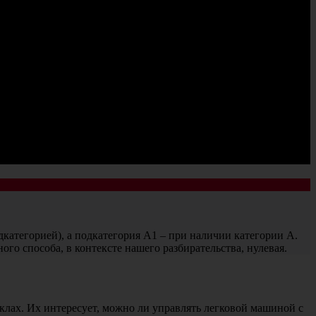
дкатегорией), а подкатегория A1 – при наличии категории А.
го способа, в контексте нашего разбирательства, нулевая.
лах. Их интересует, можно ли управлять легковой машиной с