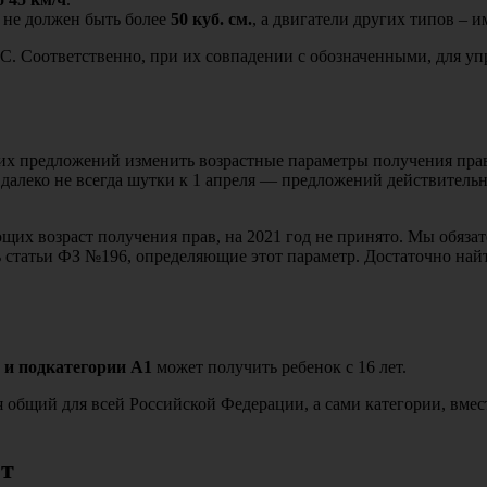
 не должен быть более
50 куб. см.
, а двигатели других типов – 
. Соответственно, при их совпадении с обозначенными, для уп
их предложений изменить возрастные параметры получения прав
 далеко не всегда шутки к 1 апреля — предложений действитель
щих возраст получения прав, на 2021 год не принято. Мы обязат
 статьи ФЗ №196, определяющие этот параметр. Достаточно най
 и подкатегории А1
может получить ребенок с 16 лет.
я общий для всей Российской Федерации, а сами категории, вмес
ет