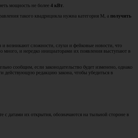
иметь мощность не более
4 кВт
.
равления такого квадрицикла нужна категория М, а
получить
 и возникают сложности, слухи и фейковые новости, что
но много, и нередко инициаторами их появления выступают в
ельно сообщим, если законодательство будет изменено, однако
ти действующую редакцию закона, чтобы убедиться в
те с датами их открытия, обозначаются на тыльной стороне в