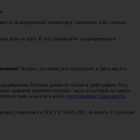
м.
ляется ли конкретный экземпляр к «мопедам» или «легким
ока речи не идет. И под «управлять» подразумевается
легкими
? Вопрос, на самом деле непростой, и здесь мы его
вардр
о
циклы. Разница далеко не только в орфографии. Под
олее широкий перечень техники, часть из которой по закону
егории прав, а иногда и вовсе
удостоверение тракториста-
прочего, обратимся к ГОСТ Р 51815-2001. В пункте 3.1 (и более