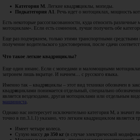
Категория М
. Легкие квадр
и
циклы, мопеды.
Подкатегория А1
. Речь идет о мотоциклах, мощность кот
Есть некоторые рассогласованности, куда относить различные
мотоциклам». Если есть сомнения, лучше получить обе категор
Еще раз подчеркнем, только этими транспортными средствами м
получение водительского удостоверения, после сдачи соответс
Что такое легкие квадрициклы?
Еще один нюанс. Если с мопедами и маломощными мотоциклами
затронем лишь вкратце. И начнем… с русского языка.
Именно так – квадр
и
циклы – этот вид техники обозначен в зак
квадр
и
циклами понимается отдельный, специально обозначенн
является вездеходами, другая мотоциклами или отдельным видо
машиниста
.
Однако нас интересует исключительно категория М, а значит
т
точно в пп.3.1.1) указано, что легким квадрициклом является
Имеет четыре колеса.
Сухую массу
до 350 кг
(в случае электрической модифика
Максимальная скорость, предполагаемая конструкцией,
д