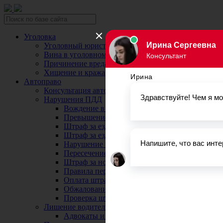
Уголовка
Уголовный юрист
Вина в уголовном праве
Причинение вреда здоровью
Хищение и кража
Автоправо
Консультация автоюриста
Нарушения ПДД
Вождение в нетрезвом виде
Превышение скорости
Штраф за езду без страховки
Штраф за езду без прав
Нарушение правил остановки и парковки
Пересечение сплошной
Штраф за номера
Правила перевозки детей
Оплата штрафов ГИБДД
Обжалование штрафа ГИБДД
Проверка штрафов ГИБДД
Лишение водительских прав
Адвокаты и юристы по возврату ВУ