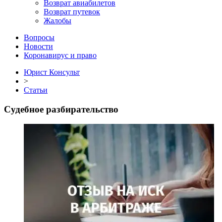
Возврат авиабилетов
Возврат путевок
Жалобы
Вопросы
Новости
Коронавирус и право
Юрист Консульт
>
Статьи
Судебное разбирательство