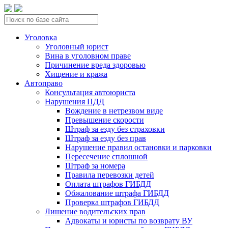
Уголовка
Уголовный юрист
Вина в уголовном праве
Причинение вреда здоровью
Хищение и кража
Автоправо
Консультация автоюриста
Нарушения ПДД
Вождение в нетрезвом виде
Превышение скорости
Штраф за езду без страховки
Штраф за езду без прав
Нарушение правил остановки и парковки
Пересечение сплошной
Штраф за номера
Правила перевозки детей
Оплата штрафов ГИБДД
Обжалование штрафа ГИБДД
Проверка штрафов ГИБДД
Лишение водительских прав
Адвокаты и юристы по возврату ВУ