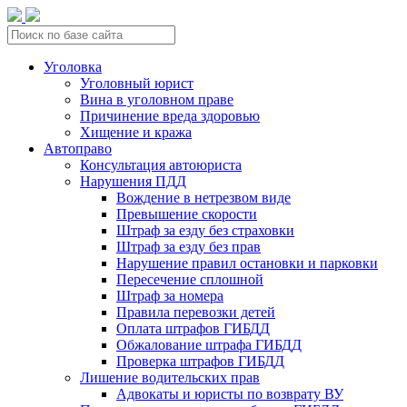
Уголовка
Уголовный юрист
Вина в уголовном праве
Причинение вреда здоровью
Хищение и кража
Автоправо
Консультация автоюриста
Нарушения ПДД
Вождение в нетрезвом виде
Превышение скорости
Штраф за езду без страховки
Штраф за езду без прав
Нарушение правил остановки и парковки
Пересечение сплошной
Штраф за номера
Правила перевозки детей
Оплата штрафов ГИБДД
Обжалование штрафа ГИБДД
Проверка штрафов ГИБДД
Лишение водительских прав
Адвокаты и юристы по возврату ВУ