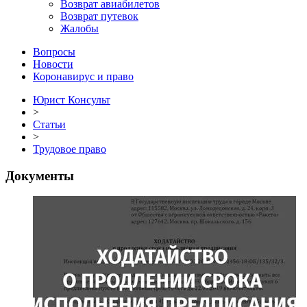
Возврат авиабилетов
Возврат путевок
Жалобы
Вопросы
Новости
Коронавирус и право
Юрист Консульт
>
Статьи
>
Трудовое право
Документы