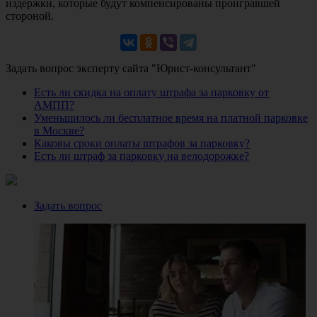
издержки, которые будут компенсированы проигравшей
стороной.
Задать вопрос эксперту сайта "Юрист-консультант"
Есть ли скидка на оплату штрафа за парковку от
АМПП?
Уменьшилось ли бесплатное время на платной парковке
в Москве?
Каковы сроки оплаты штрафов за парковку?
Есть ли штраф за парковку на велодорожке?
Задать вопрос