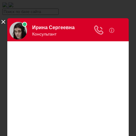
Уголовка
Уголовный юрист
Вина в уголовном праве
Причинение вреда здоровью
Хищение и кража
Автоправо
Консультация автоюриста
Нарушения ПДД
Вождение в нетрезвом виде
Превышение скорости
Штраф за езду без страховки
Штраф за езду без прав
Нарушение правил остановки и парковки
Пересечение сплошной
Штраф за номера
Правила перевозки детей
Оплата штрафов ГИБДД
Обжалование штрафа ГИБДД
Проверка штрафов ГИБДД
Лишение водительских прав
Адвокаты и юристы по возврату ВУ