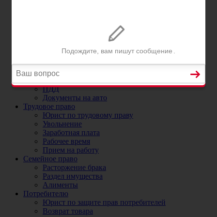
Постановка на учет автомобиля в ГИБДД
Регистрационные ограничения
Прекращение и снятие с учета автомобиля
Номера на машину
ДТП
Юристы и адвокаты по ДТП
ДТП без страховки
ОСАГО
Юрист по ОСАГО и страховым случаям
Коэффициенты ОСАГО
ПДД
Документы на авто
Трудовое право
Юрист по трудовому праву
Увольнение
Заработная плата
Рабочее время
Прием на работу
Семейное право
Расторжение брака
Раздел имущества
Алименты
Потребителю
Юрист по защите прав потребителей
Возврат товара