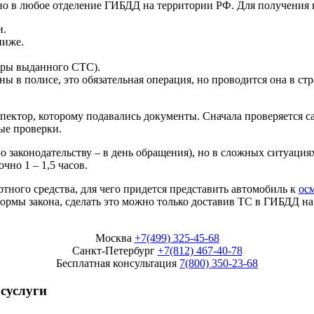
но в любое отделение ГИБДД на территории РФ. Для получения н
и.
ниже.
тры выданного СТС).
ы в полисе, это обязательная операция, но проводится она в с
ектор, которому подавались документы. Сначала проверяется са
ые проверки.
 законодательству – в день обращения), но в сложных ситуациях
чно 1 – 1,5 часов.
ртного средства, для чего придется представить автомобиль к
ос
ормы закона, сделать это можно только доставив ТС в ГИБДД на 
Москва
+7(499) 325-45-68
Санкт-Петербург
+7(812) 467-40-78
Бесплатная консультация
7(800) 350-23-68
осуслуги