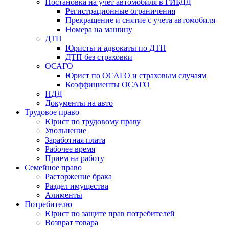
Постановка на учет автомобиля в ГИБДД
Регистрационные ограничения
Прекращение и снятие с учета автомобиля
Номера на машину
ДТП
Юристы и адвокаты по ДТП
ДТП без страховки
ОСАГО
Юрист по ОСАГО и страховым случаям
Коэффициенты ОСАГО
ПДД
Документы на авто
Трудовое право
Юрист по трудовому праву
Увольнение
Заработная плата
Рабочее время
Прием на работу
Семейное право
Расторжение брака
Раздел имущества
Алименты
Потребителю
Юрист по защите прав потребителей
Возврат товара