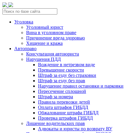
Уголовка
Уголовный юрист
Вина в уголовном праве
Причинение вреда здоровью
Хищение и кража
Автоправо
Консультация автоюриста
Нарушения ПДД
Вождение в нетрезвом виде
Превышение скорости
Штраф за езду без страховки
Штраф за езду без прав
Нарушение правил остановки и парковки
Пересечение сплошной
Штраф за номера
Правила перевозки детей
Оплата штрафов ГИБДД
Обжалование штрафа ГИБДД
Проверка штрафов ГИБДД
Лишение водительских прав
Адвокаты и юристы по возврату ВУ