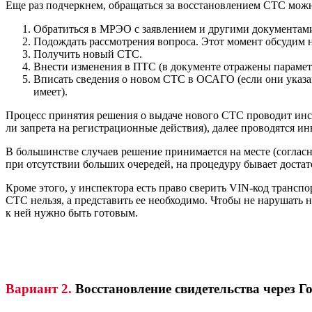
Еще раз подчеркнем, обращаться за восстановлением СТС мож
Обратиться в МРЭО с заявлением и другими документам
Подождать рассмотрения вопроса. Этот момент обсудим 
Получить новый СТС.
Внести изменения в ПТС (в документе отражены параме
Вписать сведения о новом СТС в ОСАГО (если они указан
имеет).
Процесс принятия решения о выдаче нового СТС проводит инсп
ли запрета на регистрационные действия), далее проводятся ин
В большинстве случаев решение принимается на месте (согласно
при отсутствии больших очередей, на процедуру бывает достато
Кроме этого, у инспектора есть право сверить VIN-код транспо
СТС нельзя, а представить ее необходимо. Чтобы не нарушать н
к ней нужно быть готовым.
Вариант 2.
Восстановление свидетельства через Г