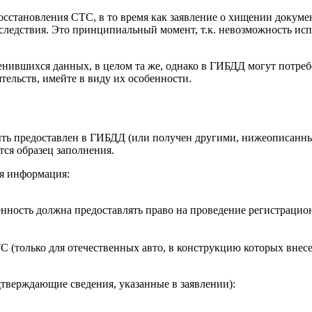
восстановления СТС, в то время как заявление о хищении докум
следствия. Это принципиальный момент, т.к. невозможность ис
нившихся данных, в целом та же, однако в ГИБДД могут потребо
тельств, имейте в виду их особенности.
ыть предоставлен в ГИБДД (или получен другими, нижеописанны
ется образец заполнения.
ая информация:
ренность должна предоставлять право на проведение регистрацио
ТС (только для отечественных авто, в конструкцию которых вне
дтверждающие сведения, указанные в заявлении):