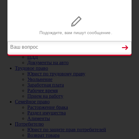
Постановка на учет автомобиля в ГИБДД
Регистрационные ограничения
Прекращение и снятие с учета автомобиля
Номера на машину
ДТП
Юристы и адвокаты по ДТП
ДТП без страховки
ОСАГО
Юрист по ОСАГО и страховым случаям
Коэффициенты ОСАГО
ПДД
Документы на авто
Трудовое право
Юрист по трудовому праву
Увольнение
Заработная плата
Рабочее время
Прием на работу
Семейное право
Расторжение брака
Раздел имущества
Алименты
Потребителю
Юрист по защите прав потребителей
Возврат товара