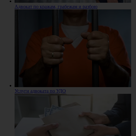
Адвокат по кражам, грабежам и разбою
Услуги адвоката по УДО