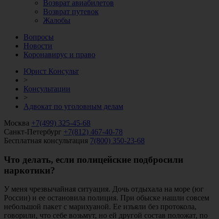
Возврат авиабилетов
Возврат путевок
Жалобы
Вопросы
Новости
Коронавирус и право
Юрист Консульт
>
Консультации
>
Адвокат по уголовным делам
Москва
+7(499) 325-45-68
Санкт-Петербург
+7(812) 467-40-78
Бесплатная консультация
7(800) 350-23-68
Что делать, если полицейские подбросили
наркотики?
У меня чрезвычайная ситуация. Дочь отдыхала на море (юг
России) и ее остановила полиция. При обыске нашли совсем
небольшой пакет с марихуаной. Ее изъяли без протокола,
говорили, что себе возьмут, но ей другой состав положат, по