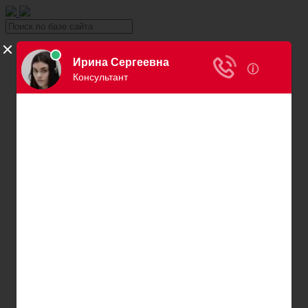
Уголовка
Уголовный юрист
Вина в уголовном праве
Причинение вреда здоровью
Хищение и кража
Автоправо
Консультация автоюриста
Нарушения ПДД
Вождение в нетрезвом виде
Превышение скорости
Штраф за езду без страховки
Штраф за езду без прав
Нарушение правил остановки и парковки
Пересечение сплошной
Штраф за номера
Правила перевозки детей
Оплата штрафов ГИБДД
Обжалование штрафа ГИБДД
Проверка штрафов ГИБДД
Лишение водительских прав
Адвокаты и юристы по возврату ВУ