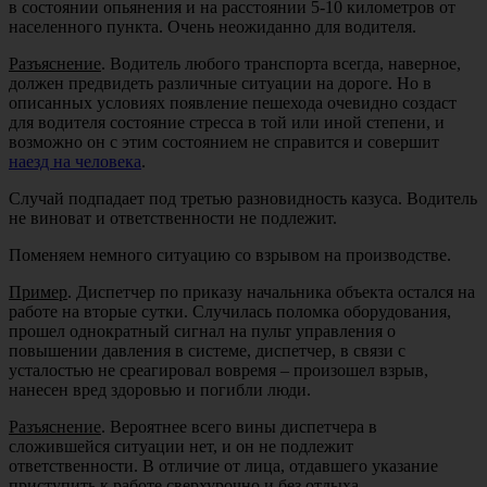
в состоянии опьянения и на расстоянии 5-10 километров от
населенного пункта. Очень неожиданно для водителя.
Разъяснение
. Водитель любого транспорта всегда, наверное,
должен предвидеть различные ситуации на дороге. Но в
описанных условиях появление пешехода очевидно создаст
для водителя состояние стресса в той или иной степени, и
возможно он с этим состоянием не справится и совершит
наезд на человека
.
Случай подпадает под третью разновидность казуса. Водитель
не виноват и ответственности не подлежит.
Поменяем немного ситуацию со взрывом на производстве.
Пример
. Диспетчер по приказу начальника объекта остался на
работе на вторые сутки. Случилась поломка оборудования,
прошел однократный сигнал на пульт управления о
повышении давления в системе, диспетчер, в связи с
усталостью не среагировал вовремя – произошел взрыв,
нанесен вред здоровью и погибли люди.
Разъяснение
. Вероятнее всего вины диспетчера в
сложившейся ситуации нет, и он не подлежит
ответственности. В отличие от лица, отдавшего указание
приступить к работе сверхурочно и без отдыха.