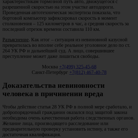
характеристикам тормозной путь авто, движущегося с
разрешенной скоростью на этом участке автодороги.
Проведенная автотехническая экспертиза показала, что
бортовой компьютер зафиксировал скорость в момент
столкновения – 125 километров в час, а средняя скорость за
последний отрезок времени составила 110 км.
Разъяснение
. Как итог – ситуация из невиновной казусной
превратилась во вполне себе реальное уголовное дело по ст.
264 УК РФ и дальнейший суд. А лицо, совершившее
преступление может даже лишиться свободы.
Москва
+7(499) 325-45-68
Санкт-Петербург
+7(812) 467-40-78
Доказательства невиновности
человека в причинении вреда
Чтобы действие статья 28 УК РФ в полной мере сработало, и
добропорядочный гражданин оказался под защитой закона
необходима очень качественная работа следственных органов.
Желание лица, производящего расследование или
предварительную проверку установить истину, а также его
достаточная квалификация.