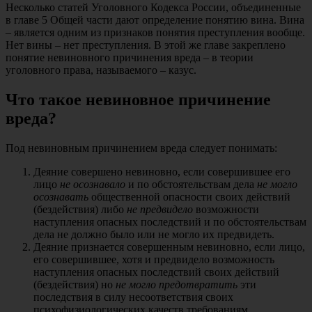
Несколько статей Уголовного Кодекса России, объединенные
в главе 5 Общей части дают определение понятию вина. Вина
– является одним из признаков понятия преступления вообще.
Нет вины – нет преступления. В этой же главе закреплено
понятие невиновного причинения вреда – в теории
уголовного права, называемого – казус.
Что такое невиновное причинение
вреда?
Под невиновным причинением вреда следует понимать:
Деяние совершено невиновно, если совершившее его
лицо
не осознавало
и по обстоятельствам дела
не могло
осознавать
общественной опасности своих действий
(бездействия) либо
не предвидело
возможности
наступления опасных последствий и по обстоятельствам
дела не должно было или не могло их предвидеть.
Деяние признается совершенным невиновно, если лицо,
его совершившее, хотя и предвидело возможность
наступления опасных последствий своих действий
(бездействия) но
не могло предотвратить
эти
последствия в силу несоответствия своих
психофизиологических качеств требованиям