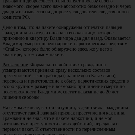
Гражданин добросовестно выполняет просьбу своего
знакомого, скорее всего даже абсолютно безвозмездно и через
два дня оказывается на допросе у следователя следственного
комитета РФ.
Дело в том, что на пакете обнаружены отпечатки пальцев
гражданина и соседка опознала его как лицо, которое
приходило в квартиру Владимира два дня назад. Оказывается,
Владимир умер от передозировки наркотическим средством
«Спайс», которое было обнаружено здесь же у него в
квартире, в том самом пакете.
Разъяснение
. Формально в действиях гражданина
усматриваются признаки сразу нескольких составов
преступлений – контрабанда (т.к. поезд из Казахстана),
перевозка и приготовление к сбыту наркотических средств в
особо крупном размере и возможно причинение смерти по
неосторожности Владимиру, светит наказание до 20 лет
лишения свободы.
На самом же деле, в этой ситуации, в действиях гражданина
отсутствует такой важный признак преступления как вина.
Гражданин не знал, что в пакете наркотики, и не мог
осознавать о преступности своих действий, передавая и
перевозя пакет. И ответственности по перечисленным
преступлениям он не подлежит.