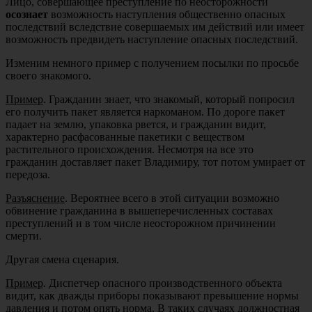
Лицо, совершающее преступление по неосторожности
осознает
возможность наступления общественно опасных
последствий вследствие совершаемых им действий или имеет
возможность предвидеть наступление опасных последствий.
Изменим немного пример с получением посылки по просьбе
своего знакомого.
Пример
. Гражданин знает, что знакомый, который попросил
его получить пакет является наркоманом. По дороге пакет
падает на землю, упаковка рвется, и гражданин видит,
характерно расфасованные пакетики с веществом
растительного происхождения. Несмотря на все это
гражданин доставляет пакет Владимиру, тот потом умирает от
передоза.
Разъяснение
. Вероятнее всего в этой ситуации возможно
обвинение гражданина в вышеперечисленных составах
преступлений и в том числе неосторожном причинении
смерти.
Другая смена сценария.
Пример
. Диспетчер опасного производственного объекта
видит, как дважды приборы показывают превышение нормы
давления и потом опять норма. В таких случаях должностная