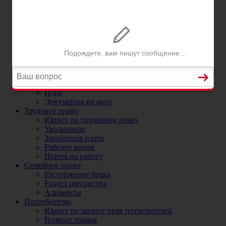
Постановка на учет автомобиля в ГИБДД
Регистрационные ограничения
Прекращение и снятие с учета автомобиля
Номера на машину
ДТП
Юристы и адвокаты по ДТП
ДТП без страховки
ОСАГО
Юрист по ОСАГО и страховым случаям
Коэффициенты ОСАГО
ПДД
Документы на авто
Трудовое право
Юрист по трудовому праву
Увольнение
Заработная плата
Рабочее время
Прием на работу
Семейное право
Расторжение брака
Раздел имущества
Алименты
Потребителю
Юрист по защите прав потребителей
Возврат товара