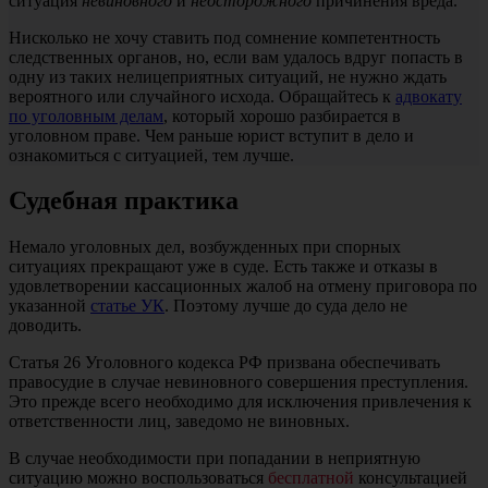
ситуация
невиновного
и
неосторожного
причинения вреда.
Нисколько не хочу ставить под сомнение компетентность
следственных органов, но, если вам удалось вдруг попасть в
одну из таких нелицеприятных ситуаций, не нужно ждать
вероятного или случайного исхода. Обращайтесь к
адвокату
по уголовным делам
, который хорошо разбирается в
уголовном праве. Чем раньше юрист вступит в дело и
ознакомиться с ситуацией, тем лучше.
Судебная практика
Немало уголовных дел, возбужденных при спорных
ситуациях прекращают уже в суде. Есть также и отказы в
удовлетворении кассационных жалоб на отмену приговора по
указанной
статье УК
. Поэтому лучше до суда дело не
доводить.
Статья 26 Уголовного кодекса РФ призвана обеспечивать
правосудие в случае невиновного совершения преступления.
Это прежде всего необходимо для исключения привлечения к
ответственности лиц, заведомо не виновных.
В случае необходимости при попадании в неприятную
ситуацию можно воспользоваться
бесплатной
консультацией