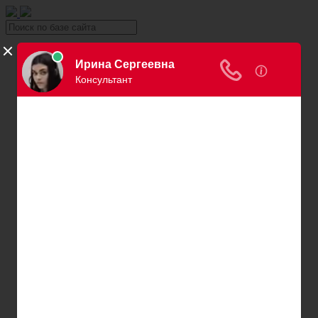
Уголовка
Уголовный юрист
Вина в уголовном праве
Причинение вреда здоровью
Хищение и кража
Автоправо
Консультация автоюриста
Нарушения ПДД
Вождение в нетрезвом виде
Превышение скорости
Штраф за езду без страховки
Штраф за езду без прав
Нарушение правил остановки и парковки
Пересечение сплошной
Штраф за номера
Правила перевозки детей
Оплата штрафов ГИБДД
Обжалование штрафа ГИБДД
Проверка штрафов ГИБДД
Лишение водительских прав
Адвокаты и юристы по возврату ВУ