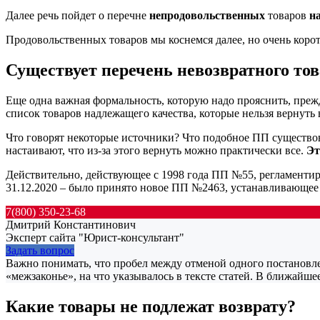
Далее речь пойдет о перечне
непродовольственных
товаров
н
Продовольственных товаров мы коснемся далее, но очень корот
Существует перечень невозвратного тов
Еще одна важная формальность, которую надо прояснить, преж
список товаров надлежащего качества, которые нельзя вернуть 
Что говорят некоторые источники? Что подобное ПП существова
настаивают, что из-за этого вернуть можно практически все.
Эт
Действительно, действующее с 1998 года ПП №55, регламентиру
31.12.2020 – было принято новое ПП №2463, устанавливающее 
7(800) 350-23-68
Дмитрий Константинович
Эксперт сайта "Юрист-консультант"
Задать вопрос
Важно понимать, что пробел между отменой одного постановлен
«межзаконье», на что указывалось в тексте статей. В ближайше
Какие товары не подлежат возврату?