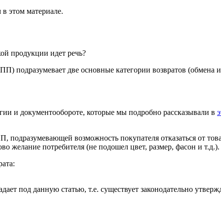
 в этом материале.
кой продукции идет речь?
ПП) подразумевает две основные категории возвратов (обмена и 
огии и документообороте, которые мы подробно рассказывали в
э
ПП, подразумевающей возможность покупателя отказаться от това
ово желание потребителя (не подошел цвет, размер, фасон и т.д.).
рата:
адает под данную статью, т.е. существует законодательно утве