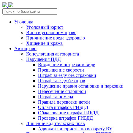
Уголовка
Уголовный юрист
Вина в уголовном праве
Причинение вреда здоровью
Хищение и кража
Автоправо
Консультация автоюриста
Нарушения ПДД
Вождение в нетрезвом виде
Превышение скорости
Штраф за езду без страховки
Штраф за езду без прав
Нарушение правил остановки и парковки
Пересечение сплошной
Штраф за номера
Правила перевозки детей
Оплата штрафов ГИБДД
Обжалование штрафа ГИБДД
Проверка штрафов ГИБДД
Лишение водительских прав
Адвокаты и юристы по возврату ВУ