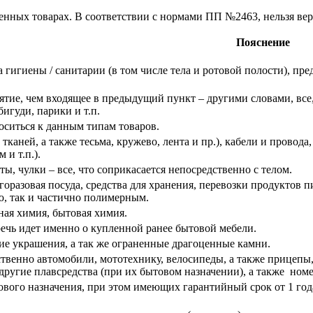
енных товарах. В соответствии с нормами ПП №2463, нельзя вер
Пояснение
а гигиены / санитарии (в том числе тела и ротовой полости), пр
ятие, чем входящее в предыдущий пункт – другими словами, все,
бигуди, парики и т.п.
оситься к данным типам товаров.
 тканей, а также тесьма, кружево, лента и пр.), кабели и провод
 и т.п.).
оты, чулки – все, что соприкасается непосредственно с телом.
оразовая посуда, средства для хранения, перевозки продуктов п
ю, так и частично полимерным.
ная химия, бытовая химия.
речь идет именно о купленной ранее бытовой мебели.
е украшения, а так же ограненные драгоценные камни.
твенно автомобили, мототехнику, велосипеды, а также прицепы
другие плавсредства (при их бытовом назначении), а также номер
тового назначения, при этом имеющих гарантийный срок от 1 го