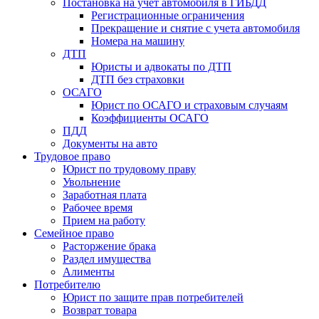
Постановка на учет автомобиля в ГИБДД
Регистрационные ограничения
Прекращение и снятие с учета автомобиля
Номера на машину
ДТП
Юристы и адвокаты по ДТП
ДТП без страховки
ОСАГО
Юрист по ОСАГО и страховым случаям
Коэффициенты ОСАГО
ПДД
Документы на авто
Трудовое право
Юрист по трудовому праву
Увольнение
Заработная плата
Рабочее время
Прием на работу
Семейное право
Расторжение брака
Раздел имущества
Алименты
Потребителю
Юрист по защите прав потребителей
Возврат товара