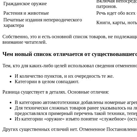
Включая непосредс
Гражданское оружие
патронов.
Растения и животные
Речь идет обо всех
Печатные издания непериодического
Книги, карты, ноты
характера
Собственно, это и есть основной список товаров, не подлежащи
внимание читателей.
Чем новый список отличается от существовавшег
Тем, кто для каких-либо целей использовал сведения отменен
И количество пунктов, и их очередность те же.
Категории в целом совпадают.
Разница существует в деталях. Основные отличия:
В категорию автомототехники добавлены номерные агре
Для технически сложных товаров ранее указывалось на лю
предоставлялся примерный перечень такой техники, тепер
Из категории «оружие» изъято понятие «служебное» (ост
Других существенных отличий нет. Отмененное Постановление 