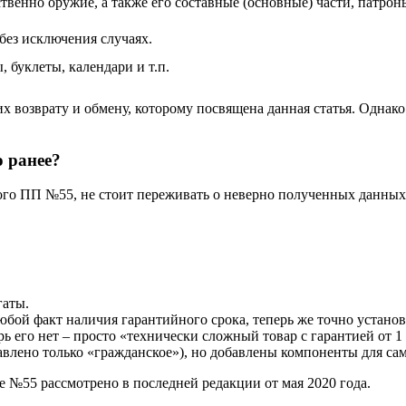
твенно оружие, а также его составные (основные) части, патрон
 без исключения случаях.
, буклеты, календари и т.п.
х возврату и обмену, которому посвящена данная статья. Однако
о ранее?
ного ПП №55, не стоит переживать о неверно полученных данны
гаты.
бой факт наличия гарантийного срока, теперь же точно установле
ь его нет – просто «технически сложный товар с гарантией от 1 
авлено только «гражданское»), но добавлены компоненты для са
№55 рассмотрено в последней редакции от мая 2020 года.