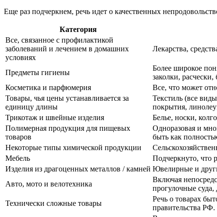
Еще раз подчеркнем, речь идет о качественных непродовольств
Категория
Все, связанное с профилактикой
заболеваний и лечением в домашних
Лекарства, средств
условиях
Более широкое пон
Предметы гигиены
заколки, расчески, 
Косметика и парфюмерия
Все, что может отн
Товары, чья цены устанавливается за
Текстиль (все виды
единицу длины
покрытия, линолеум
Трикотаж и швейные изделия
Белье, носки, колг
Полимерная продукция для пищевых
Одноразовая и мног
товаров
быть как полность
Некоторые типы химической продукции
Сельскохозяйствен
Мебель
Подчеркнуто, что 
Изделия из драгоценных металлов / камней
Ювелирные и други
Включая непосредс
Авто, мото и велотехника
прогулочные суда, 
Речь о товарах бы
Технически сложные товары
правительства РФ.