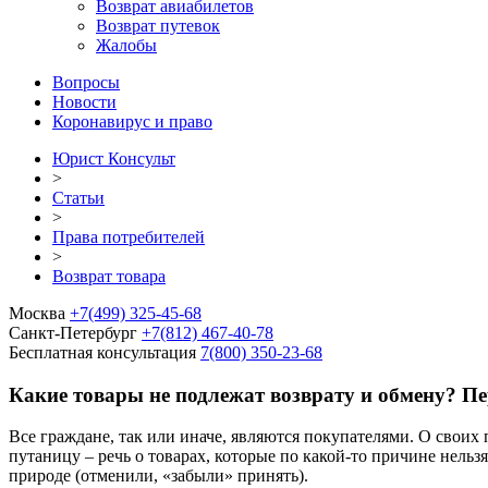
Возврат авиабилетов
Возврат путевок
Жалобы
Вопросы
Новости
Коронавирус и право
Юрист Консульт
>
Статьи
>
Права потребителей
>
Возврат товара
Москва
+7(499) 325-45-68
Санкт-Петербург
+7(812) 467-40-78
Бесплатная консультация
7(800) 350-23-68
Какие товары не подлежат возврату и обмену? Пе
Все граждане, так или иначе, являются покупателями. О сво
путаницу – речь о товарах, которые по какой-то причине нельз
природе (отменили, «забыли» принять).