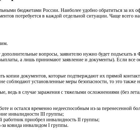
ьными бюджетами России. Наиболее удобно обратиться за их 
ментов потребуется в каждой отдельной ситуации. Чаще всего 
шим.
т дополнительные вопросы, заявителю нужно будет подъехать в
ыплаты, а лишь принимают заявление и документы). Если все о
ть копии документов, которые подтверждают их прямой контакт
е соблюдают установленные меры безопасности, то это также 
ные, ведь в случае заражения с тяжелыми осложнениями (без ле
аботе и остался временно недееспособным из-за перенесенной бо
ение инвалидности III группы;
ий работник приобрел инвалидность II группы;
з-за ковида инвалидом I группы.