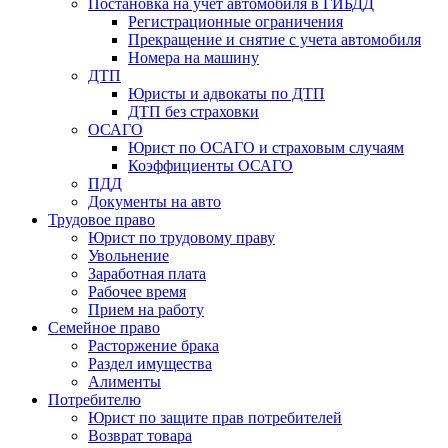
Постановка на учет автомобиля в ГИБДД
Регистрационные ограничения
Прекращение и снятие с учета автомобиля
Номера на машину
ДТП
Юристы и адвокаты по ДТП
ДТП без страховки
ОСАГО
Юрист по ОСАГО и страховым случаям
Коэффициенты ОСАГО
ПДД
Документы на авто
Трудовое право
Юрист по трудовому праву
Увольнение
Заработная плата
Рабочее время
Прием на работу
Семейное право
Расторжение брака
Раздел имущества
Алименты
Потребителю
Юрист по защите прав потребителей
Возврат товара