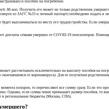
астрахован) и пособие на погребение.
уб. 86 коп. Получить его может не только родственник умершего
о смерти из ЗАГС №33 и личный паспорт) необходимо подать в 
 будет выплачиваться по месту его трудоустройства. Если умерш
вуют доплаты семьям умерших от COVID-19 пенсионеров. Помощь
 может рассчитывать исключительно на выплату пособия на погр
о скончавшимся от коронавируса). Для ее получения родственни
момента похорон, то перечисляют все сумму сразу. Если это пр
чеки. Однако, если сумма чеков превышает размер пособия, то вы
 в региональные бюджеты (Москва, СПб).
 умершего?