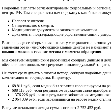
Подобные выплаты регламентированы федеральным и регионал
центры РФ. Там специалисты вам подскажут, какой пакет доку
Паспорт заявителя.
Свидетельство о смерти.
Медицинские документы и заключение комиссии.
Документы, подтверждающие родственные связи с умер
Если в процессе оформления выплат у специалистов возникну
заявления орган (многофункциональные центры не назначают в
помощи можно в течение месяца с момента обращения
.
Мы советуем медицинским работникам собирать данные и дела
обеспечивают должными средствами индивидуальной защиты, н
Не стоит сразу думать о плохом исходе, собирая подобные дан
компенсация от государства. К примеру:
68 811 руб., если медик был заражен коронавирусом на р
688 113 руб., если результатом заражения стало приобрет
1 376 226 руб., если в результате заболевания медицинск
2 064 339 руб., если заразившийся на работе медик стал и
В случае летального исхода сумма составит 2 752 452 руб.