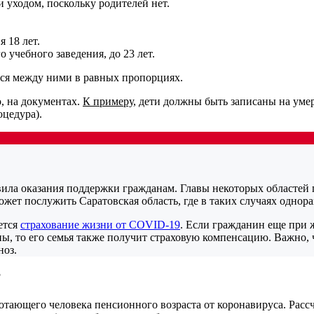
 уходом, поскольку родителей нет.
 18 лет.
 учебного заведения, до 23 лет.
тся между ними в равных пропорциях.
, на документах.
К примеру
, дети должны быть записаны на уме
оцедура).
вила оказания поддержки гражданам. Главы некоторых областе
ет послужить Саратовская область, где в таких случаях однора
ется
страхование жизни от COVID-19
. Если гражданин еще при 
ны, то его семья также получит страховую компенсацию. Важно,
ноз.
?
аботающего человека пенсионного возраста от коронавируса. Ра