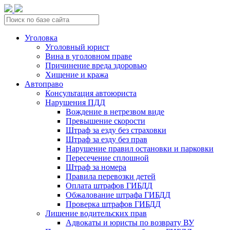
Уголовка
Уголовный юрист
Вина в уголовном праве
Причинение вреда здоровью
Хищение и кража
Автоправо
Консультация автоюриста
Нарушения ПДД
Вождение в нетрезвом виде
Превышение скорости
Штраф за езду без страховки
Штраф за езду без прав
Нарушение правил остановки и парковки
Пересечение сплошной
Штраф за номера
Правила перевозки детей
Оплата штрафов ГИБДД
Обжалование штрафа ГИБДД
Проверка штрафов ГИБДД
Лишение водительских прав
Адвокаты и юристы по возврату ВУ