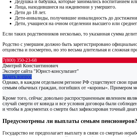
Дедушка и бабушка, которые занимались воспитанием или
Лица, находившиеся на иждивении у умершего.
Дети до 18 лет.
Дети-инвалиды, получившие инвалидность до достижения
Дети, учащиеся на очном отделении высшего или среднего
Если таких родственников несколько, то указанная сумма дели
Родство с умершим должно быть зарегистрировано официально
отцовства и посмертно, но это весьма длительная и сложная пр
7(800) 350-23-68
Дмитрий Константинович
Эксперт сайта "Юрист-консультант"
Задать вопрос
Однако, в каждом отдельном регионе РФ существуют свои пра
семьям обычных граждан, погибших от «короны». Примером мож
Кроме того, сейчас довольно распространенным явлением явля
случай смерти от ковида и все условия договора были соблюде
и чтобы в документах о смерти был зафиксирован точный диаг
Предусмотрены ли выплаты семьям пенсионеров
Государство не предполагает выплату в связи со смертью нер