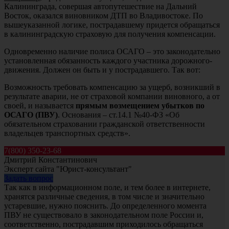
Калининграда, совершая автопутешествие на Дальний
Восток, оказался виновником ДТП во Владивостоке. По
вышеуказанной логике, пострадавшему придется обращаться
в калининградскую страховую для получения компенсации.
Одновременно наличие полиса ОСАГО – это законодательно
установленная обязанность каждого участника дорожного-
движения. Должен он быть и у пострадавшего. Так вот:
Возможность требовать компенсацию за ущерб, возникший в
результате аварии, не от страховой компании виновного, а от
своей, и называется
прямым возмещением убытков по
ОСАГО (ПВУ)
. Основания – ст.14.1 №40-ФЗ «Об
обязательном страховании гражданской ответственности
владельцев транспортных средств».
7(800) 350-23-68
Дмитрий Константинович
Эксперт сайта "Юрист-консультант"
Задать вопрос
Так как в информационном поле, и тем более в интернете,
хранятся различные сведения, в том числе и значительно
устаревшие, нужно пояснить. До определенного момента
ПВУ не существовало в законодательном поле России и,
соответственно, пострадавшим приходилось обращаться