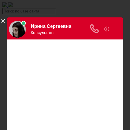
Уголовка
Уголовный юрист
Вина в уголовном праве
Причинение вреда здоровью
Хищение и кража
Автоправо
Консультация автоюриста
Нарушения ПДД
Вождение в нетрезвом виде
Превышение скорости
Штраф за езду без страховки
Штраф за езду без прав
Нарушение правил остановки и парковки
Пересечение сплошной
Штраф за номера
Правила перевозки детей
Оплата штрафов ГИБДД
Обжалование штрафа ГИБДД
Проверка штрафов ГИБДД
Лишение водительских прав
Адвокаты и юристы по возврату ВУ