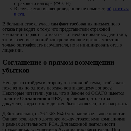
страхового надзора (ФССН).
В случае если вышеприведенное не поможет,
обратиться
в суд
.
В большинстве случаев сам факт требования письменного
отказа приводит к тому, что представители страховой
компании стараются отказаться от необоснованных действий,
т.к. в качестве санкций контролирующие органы могут не
только оштрафовать нарушителя, но и инициировать отзыв
лицензии.
Соглашение о прямом возмещении
убытков
Ненадолго отойдем в сторону от основной темы, чтобы дать
пояснения по одному нередко возникающему вопросу.
Некоторые читатели, узнав, что в Законе об ОСАГО имеется
понятие
Соглашения о ПВУ
, спрашивают, что это за
документ, когда и с кем должен быть заключен, что содержать.
Действительно, ст.26.1 ФЗ №40 устанавливает такое понятие.
Однако речь идет о договоре между страховыми компаниями
в рамках деятельности РСА. Для законной деятельности
страховщика, вступление в Ассоциацию обязательно. При