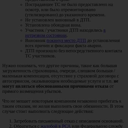
Пострадавшее ТС не было предоставлено на
осмотр, или было отремонтировано
(утилизировано) до указанного времени.
Не установлен виновный в ДТП.
Установлена обоюдная вина.
Участник / участники ДТП находились
в
нетрезвом состоянии
.
Виновник
покинул место ДТП
до установления
всех причин и фиксации факта аварии.
ДТП произошло без непосредственного контакта
ТС участников.
Нужно понимать, что другие причины, такие как большая
загруженность страховщика, очереди, слишком большая /
маленькая компенсация, отсутствие у страховой договора с
автосервисом, оказывающим необходимые услуги и т.п.
не
могут являться обоснованными причинами отказа
от
прямого возмещения убытков.
Что не мешает некоторым компаниям незаконно прибегать к
таким отказам, не желая выполнять свои обязанности. В этом
случае стоит выполнить следующие действия:
Затребовать письменный отказ с описанием оснований.
Обратиться с
жалобой в РСА
или Федеральную службу