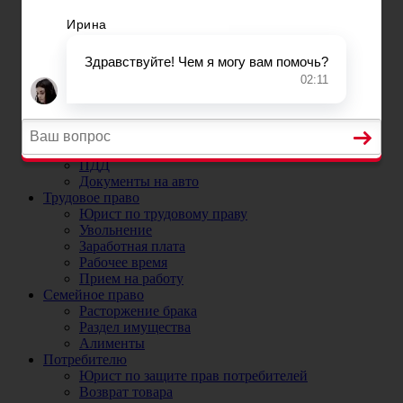
Постановка на учет автомобиля в ГИБДД
Регистрационные ограничения
Прекращение и снятие с учета автомобиля
Номера на машину
ДТП
Юристы и адвокаты по ДТП
ДТП без страховки
ОСАГО
Юрист по ОСАГО и страховым случаям
Коэффициенты ОСАГО
ПДД
Документы на авто
Трудовое право
Юрист по трудовому праву
Увольнение
Заработная плата
Рабочее время
Прием на работу
Семейное право
Расторжение брака
Раздел имущества
Алименты
Потребителю
Юрист по защите прав потребителей
Возврат товара