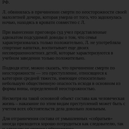
РФ.
Л. обвинялась в причинении смерти по неосторожности своей
малолетней дочери, которая умерла от того, что задохнулась
ночью, находясь в кровати совместно с Л.
При вынесении приговора суд учел представленные
адвокатом подсудимой доводы о том, что семья
характеризовалась только положительно, Л. не употребляла
спиртные напитки, воспитывает еще двоих
несовершеннолетних детей, которые характеризуются в
учебном заведении только положительно.
Подводя итог, можно сказать, что причинение смерти по
неосторожности — это преступление, относящееся к
категории средней тяжести, имеющее относительно
небольшую общественную опасность исходя в основном из
формы вины, определенной неосторожностью.
Несмотря на такой основной объект состава как человеческая
жизнь – наказание по этим видам преступлений может быть с
учетом всех обстоятельств дела довольно лояльным.
Для отграничения состава от умышленных «собратьев»
иногда приходится хорошо потрудиться как следователю, так
и адвокату со стороны обвиняемого.