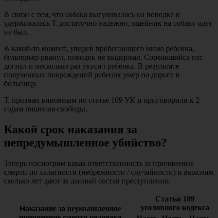
В связи с тем, что собака выгуливалась на поводке и
удерживалась Т. достаточно надежно, ошейник на собаку одет
не был.
В какой-то момент, увидев пробегающего мимо ребенка,
бультерьер рванул, поводок не выдержал. Сорвавшийся пес
догнал и несколько раз укусил ребенка. В результате
полученных повреждений ребенок умер по дороге в
больницу.
Т. признан виновным по статье 109 УК и приговорили к 2
годам лишения свободы.
Какой срок наказания за
непредумышленное убийство?
Теперь посмотрим какая ответственность за причинение
смерти по халатности (небрежности / случайности) и выясним
сколько лет дают за данный состав преступления:
Статья 109
уголовного кодекса
Наказание за неумышленное
причинение смерти человека