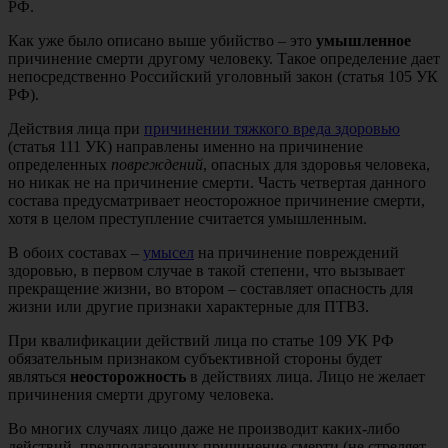
РФ.
Как уже было описано выше убийство – это
умышленное
причинение смерти другому человеку. Такое определение дает
непосредственно Российский уголовный закон (статья 105 УК
РФ).
Действия лица при
причинении тяжкого вреда здоровью
(статья 111 УК) направлены именно на причинение
определенных
повреждений
, опасных для здоровья человека,
но никак не на причинение смерти. Часть четвертая данного
состава предусматривает неосторожное причинение смерти,
хотя в целом преступление считается умышленным.
В обоих составах –
умысел
на причинение повреждений
здоровью, в первом случае в такой степени, что вызывает
прекращение жизни, во втором – составляет опасность для
жизни или другие признаки характерные для ПТВЗ.
При квалификации действий лица по статье 109 УК РФ
обязательным признаком субъективной стороны будет
являться
неосторожность
в действиях лица. Лицо не желает
причинения смерти другому человека.
Во многих случаях лицо даже не производит каких-либо
действий, предполагающих причинение смерти (не стреляет,