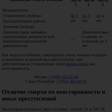
Часть
Часть
Часть
1
2
3
Исправработы
Ограничение свободы
До 2
До 3
До 4
лет
лет
лет
Принудительные работы
Лишение свободы
Лишение права занимать
Дополнительно
определенные должности или
к одному из
—
заниматься определенной
основных до 3
деятельностью
лет
Как видно из таблицы, законодатель очень лояльно подходит
к наказанию за данный вид преступления, при
действительном установлении такой
формы вины
как
неосторожность.
Москва
+7(499) 325-45-68
Санкт-Петербург
+7(812) 467-40-78
Отличие смерти по неосторожности и
иных преступлений
Рассмотрим отличия от двух составов – статей 111 и 105 УК