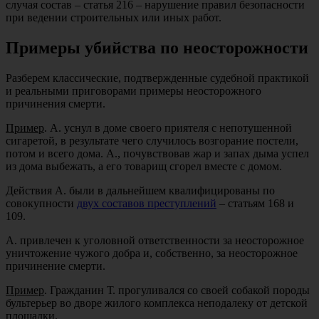
случая состав – статья 216 – нарушение правил безопасности
при ведении строительных или иных работ.
Примеры убийства по неосторожности
Разберем классические, подтвержденные судебной практикой
и реальными приговорами примеры неосторожного
причинения смерти.
Пример
. А. уснул в доме своего приятеля с непотушенной
сигаретой, в результате чего случилось возгорание постели,
потом и всего дома. А., почувствовав жар и запах дыма успел
из дома выбежать, а его товарищ сгорел вместе с домом.
Действия А. были в дальнейшем квалифицированы по
совокупности
двух составов преступлений
– статьям 168 и
109.
А. привлечен к уголовной ответственности за неосторожное
уничтожение чужого добра и, собственно, за неосторожное
причинение смерти.
Пример
. Гражданин Т. прогуливался со своей собакой породы
бультерьер во дворе жилого комплекса неподалеку от детской
площадки.