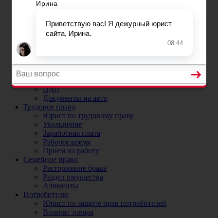
Постановка на учет автомобиля в ГИБДД
Регистрационные ограничения
Прекращение и снятие с учета автомобиля
Номера на машину
ДТП
Юристы и адвокаты по ДТП
ДТП без страховки
ОСАГО
Юрист по ОСАГО и страховым случаям
Коэффициенты ОСАГО
ПДД
Документы на авто
Трудовое право
Юрист по трудовому праву
Увольнение
Заработная плата
Рабочее время
Прием на работу
Семейное право
Расторжение брака
Раздел имущества
Алименты
Потребителю
Юрист по защите прав потребителей
Возврат товара