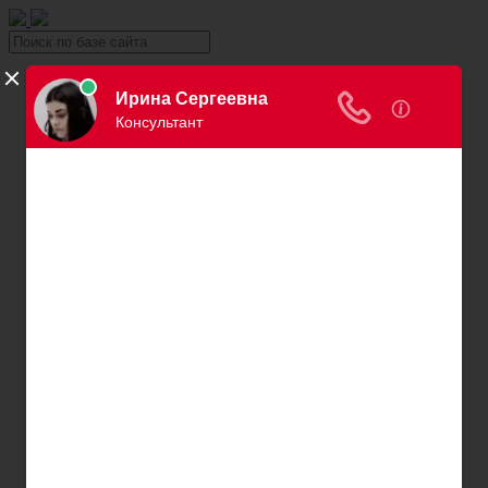
Уголовка
Уголовный юрист
Вина в уголовном праве
Причинение вреда здоровью
Хищение и кража
Автоправо
Консультация автоюриста
Нарушения ПДД
Вождение в нетрезвом виде
Превышение скорости
Штраф за езду без страховки
Штраф за езду без прав
Нарушение правил остановки и парковки
Пересечение сплошной
Штраф за номера
Правила перевозки детей
Оплата штрафов ГИБДД
Обжалование штрафа ГИБДД
Проверка штрафов ГИБДД
Лишение водительских прав
Адвокаты и юристы по возврату ВУ