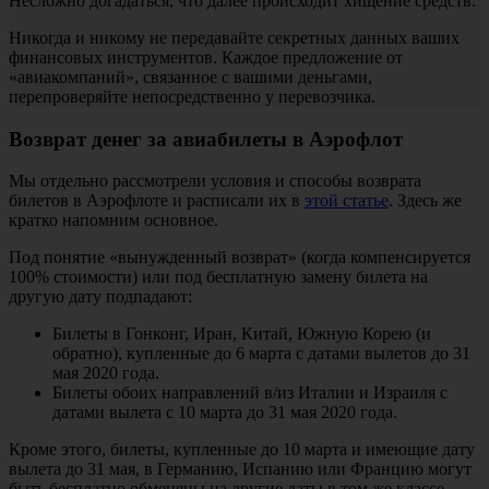
Несложно догадаться, что далее происходит хищение средств.
Никогда и никому не передавайте секретных данных ваших
финансовых инструментов. Каждое предложение от
«авиакомпаний», связанное с вашими деньгами,
перепроверяйте непосредственно у перевозчика.
Возврат денег за авиабилеты в Аэрофлот
Мы отдельно рассмотрели условия и способы возврата
билетов в Аэрофлоте и расписали их в
этой статье
. Здесь же
кратко напомним основное.
Под понятие «вынужденный возврат» (когда компенсируется
100% стоимости) или под бесплатную замену билета на
другую дату подпадают:
Билеты в Гонконг, Иран, Китай, Южную Корею (и
обратно), купленные до 6 марта с датами вылетов до 31
мая 2020 года.
Билеты обоих направлений в/из Италии и Израиля с
датами вылета с 10 марта до 31 мая 2020 года.
Кроме этого, билеты, купленные до 10 марта и имеющие дату
вылета до 31 мая, в Германию, Испанию или Францию могут
быть бесплатно обменяны на другие даты в том же классе,