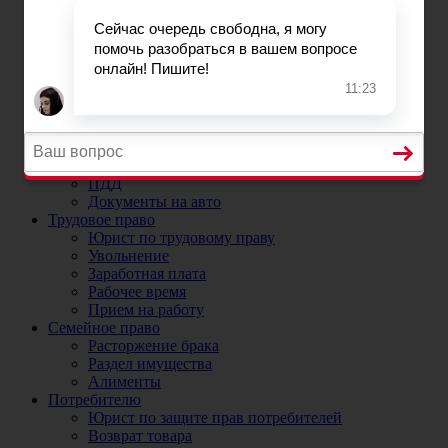
Постановка на учет автомобиля в ГИБДД
Регистрационные ограничения
Прекращение и снятие с учета автомобиля
Номера на машину
ДТП
Юристы и адвокаты по ДТП
ДТП без страховки
ОСАГО
Юрист по ОСАГО и страховым случаям
Коэффициенты ОСАГО
ПДД
Документы на авто
Трудовое право
Юрист по трудовому праву
Увольнение
Заработная плата
Рабочее время
Прием на работу
Семейное право
Расторжение брака
Раздел имущества
Алименты
Потребителю
Юрист по защите прав потребителей
Возврат товара