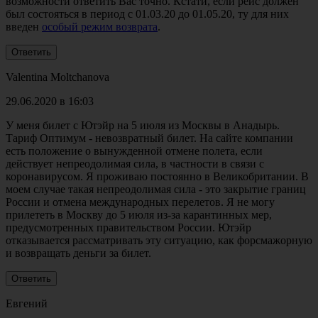
возможности ответить Вас точно. Кстати, если рейс должен
был состояться в период с 01.03.20 до 01.05.20, ту для них
введен
особый режим возврата
.
Valentina Moltchanova
29.06.2020 в 16:03
У меня билет с Ютэйр на 5 июля из Москвы в Анадырь.
Тариф Оптимум - невозвратный билет. На сайте компании
есть положение о вынужденной отмене полета, если
действует непреодолимая сила, в частности в связи с
коронавирусом. Я проживаю постоянно в Великобритании. В
моем случае такая непреодолимая сила - это закрытие границ
России и отмена международных перелетов. Я не могу
прилететь в Москву до 5 июля из-за карантинных мер,
предусмотренных правительством России. Ютэйр
отказывается рассматривать эту ситуацию, как форсмажорную
и возвращать деньги за билет.
Евгений