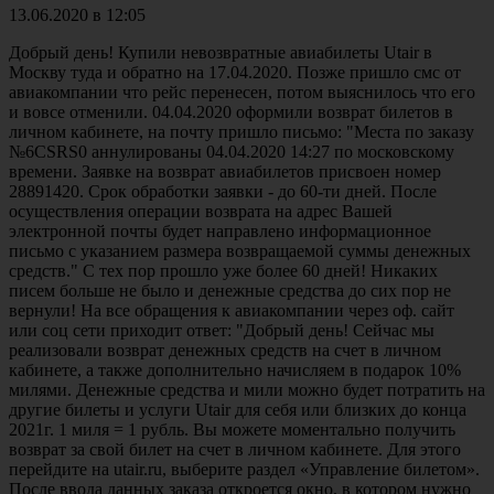
13.06.2020 в 12:05
Добрый день! Купили невозвратные авиабилеты Utair в
Москву туда и обратно на 17.04.2020. Позже пришло смс от
авиакомпании что рейс перенесен, потом выяснилось что его
и вовсе отменили. 04.04.2020 оформили возврат билетов в
личном кабинете, на почту пришло письмо: "Места по заказу
№6CSRS0 аннулированы 04.04.2020 14:27 по московскому
времени. Заявке на возврат авиабилетов присвоен номер
28891420. Срок обработки заявки - до 60-ти дней. После
осуществления операции возврата на адрес Вашей
электронной почты будет направлено информационное
письмо с указанием размера возвращаемой суммы денежных
средств." С тех пор прошло уже более 60 дней! Никаких
писем больше не было и денежные средства до сих пор не
вернули! На все обращения к авиакомпании через оф. сайт
или соц сети приходит ответ: "Добрый день! Сейчас мы
реализовали возврат денежных средств на счет в личном
кабинете, а также дополнительно начисляем в подарок 10%
милями. Денежные средства и мили можно будет потратить на
другие билеты и услуги Utair для себя или близких до конца
2021г. 1 миля = 1 рубль. Вы можете моментально получить
возврат за свой билет на счет в личном кабинете. Для этого
перейдите на utair.ru, выберите раздел «Управление билетом».
После ввода данных заказа откроется окно, в котором нужно