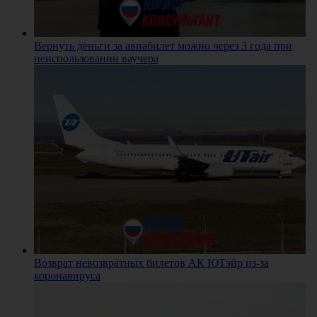
Вернуть деньги за авиабилет можно через 3 года при
неиспользовании ваучера
Возврат невозвратных билетов АК ЮТэйр из-за
коронавируса