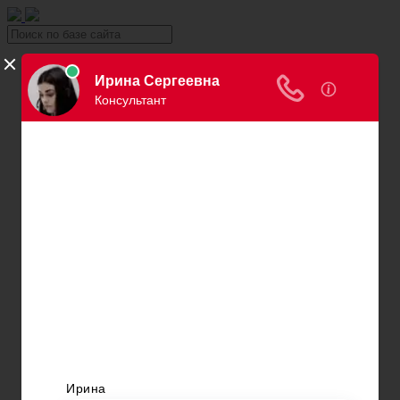
Уголовка
Уголовный юрист
Вина в уголовном праве
Причинение вреда здоровью
Хищение и кража
Автоправо
Консультация автоюриста
Нарушения ПДД
Вождение в нетрезвом виде
Превышение скорости
Штраф за езду без страховки
Штраф за езду без прав
Нарушение правил остановки и парковки
Пересечение сплошной
Штраф за номера
Правила перевозки детей
Оплата штрафов ГИБДД
Обжалование штрафа ГИБДД
Проверка штрафов ГИБДД
Лишение водительских прав
Адвокаты и юристы по возврату ВУ