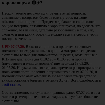
коронавируса 😷✈️?
Нескончаемым потоком идут от читателей вопросы,
связанные с возвратом билетов или путевок на фоне
объявленной пандемии. Придется добавить и свой голос в
общую истерию, связанную с коронавирусом, но сделаем это
спокойно, без паники, детально разобравшись в том, как,
сколько и при каких условиях можно вернуть средств, если
поездка отменена.
UPD 07.07.20.
В связи с принятым правительственным
постановлением, указанные в данном материале сведения
актуальны только для авиабилетов на рейсы, отмененные в
КНР вне диапазона дат 01.02.20 – 01.05.20, а прочие
(внутренние и международные) вне периода 18.03.20. –
01.05.20. На указанные интервалы времени распространяются
положения постановления, вступившего в силу 07.07.20, и
позволяющего авиакомпаниям не выплачивать средства за
аннулированные билеты в течение 3х лет. Все подробности в
этой статье
.
Соответственно, консультации, данные ранее 07.07.20, в том
числе и размещенные в комментариях, могут быть более не
актуальны.