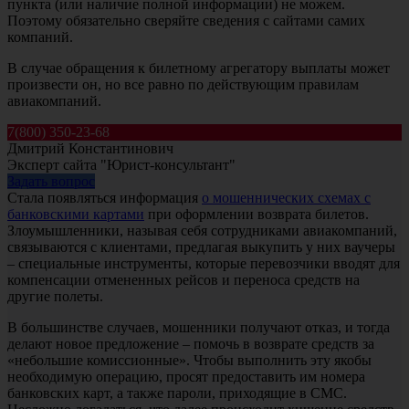
пункта (или наличие полной информации) не можем.
Поэтому обязательно сверяйте сведения с сайтами самих
компаний.
В случае обращения к билетному агрегатору выплаты может
произвести он, но все равно по действующим правилам
авиакомпаний.
7(800) 350-23-68
Дмитрий Константинович
Эксперт сайта "Юрист-консультант"
Задать вопрос
Стала появляться информация
о мошеннических схемах с
банковскими картами
при оформлении возврата билетов.
Злоумышленники, называя себя сотрудниками авиакомпаний,
связываются с клиентами, предлагая выкупить у них ваучеры
– специальные инструменты, которые перевозчики вводят для
компенсации отмененных рейсов и переноса средств на
другие полеты.
В большинстве случаев, мошенники получают отказ, и тогда
делают новое предложение – помочь в возврате средств за
«небольшие комиссионные». Чтобы выполнить эту якобы
необходимую операцию, просят предоставить им номера
банковских карт, а также пароли, приходящие в СМС.