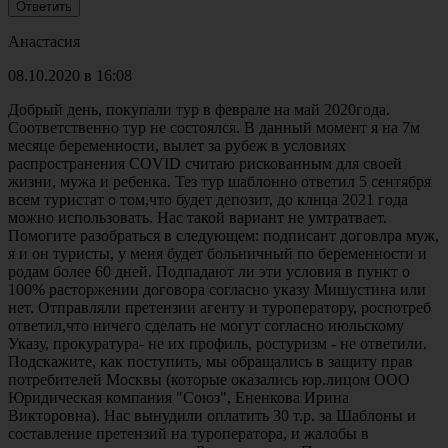
Анастасия
08.10.2020 в 16:08
Добрый день, покупали тур в феврале на май 2020года.
Соответственно тур не состоялся. В данный момент я на 7м
месяце беременности, вылет за рубеж в условиях
распространения COVID считаю рискованным для своей
жизни, мужа и ребенка. Тез тур шаблонно ответил 5 сентября
всем туристат о том,что будет депозит, до клнца 2021 года
можно использовать. Нас такой вариант не умтратвает.
Помогите разобраться в следующем: подписант договлра муж,
я и он туристы, у меня будет больничный по беременности и
родам более 60 дней. Подпадают ли эти условия в пункт о
100% расторжении договора согласно указу Мишустина или
нет. Отправляли претензии агенту и туроператору, роспотреб
ответил,что ничего сделать не могут согласно июльскому
Указу, прокуратура- не их профиль, ростуризм - не ответили.
Подскажите, как поступить, мы обращались в защиту прав
потребителей Москвы (которые оказались юр.лицом ООО
Юридическая компания "Союз", Ененкова Ирина
Викторовна). Нас вынудили оплатить 30 т.р. за Шаблоны и
составление претензий на туроператора, и жалобы в