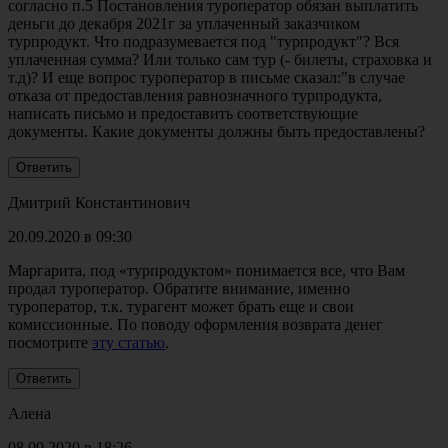
согласно п.5 Постановления туроператор обязан выплатить
деньги до декабря 2021г за уплаченный заказчиком
турпродукт. Что подразумевается под "турпродукт"? Вся
уплаченная сумма? Или только сам тур (- билеты, страховка и
т.д)? И еще вопрос туроператор в письме сказал:"в случае
отказа от предоставления равнозначного турпродукта,
написать письмо и предоставить соответствующие
документы. Какие документы должны быть предоставлены?
Дмитрий Константинович
20.09.2020 в 09:30
Маргарита, под «турпродуктом» понимается все, что Вам
продал туроператор. Обратите внимание, именно
туроператор, т.к. турагент может брать еще и свои
комиссионные. По поводу оформления возврата денег
посмотрите
эту статью
.
Алена
08.09.2020 в 18:26