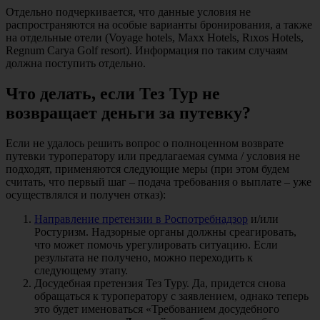
Отдельно подчеркивается, что данные условия не
распространяются на особые варианты бронирования, а также
на отдельные отели (Voyage hotels, Maxx Hotels, Rıxos Hotels,
Regnum Carya Golf resort). Информация по таким случаям
должна поступить отдельно.
Что делать, если Тез Тур не
возвращает деньги за путевку?
Если не удалось решить вопрос о полноценном возврате
путевки туроператору или предлагаемая сумма / условия не
подходят, применяются следующие меры (при этом будем
считать, что первый шаг – подача требования о выплате – уже
осуществлялся и получен отказ):
Направление претензии в Роспотребнадзор
и/или
Ростуризм. Надзорные органы должны среагировать,
что может помочь урегулировать ситуацию. Если
результата не получено, можно переходить к
следующему этапу.
Досудебная претензия Тез Туру. Да, придется снова
обращаться к туроператору с заявлением, однако теперь
это будет именоваться «Требованием досудебного