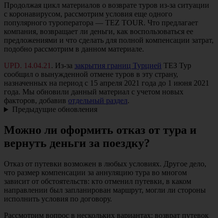
Продолжая цикл материалов о возврате туров из-за ситуации
с коронавирусом, рассмотрим условия еще одного
популярного туроператора — TEZ TOUR. Что предлагает
компания, возвращает ли деньги, как воспользоваться ее
предложениями и что сделать для полной компенсации затрат,
подобно рассмотрим в данном материале.
UPD. 14.04.21
. Из-за
закрытия границ Турцией
ТЕЗ Тур
сообщил о вынужденной отмене туров в эту страну,
назначенных на период с 15 апреля 2021 года до 1 июня 2021
года. Мы обновили данный материал с учетом новых
факторов, добавив
отдельный раздел
.
Предыдущие обновления
Можно ли оформить отказ от тура и
вернуть деньги за поездку?
Отказ от путевки возможен в любых условиях. Другое дело,
что размер компенсации за аннуляцию тура во многом
зависит от обстоятельств: кто отменил путевки, в каком
направлении был запланирован маршрут, могли ли стороны
исполнить условия по договору.
Рассмотрим вопрос в нескольких вариантах: возврат путевок