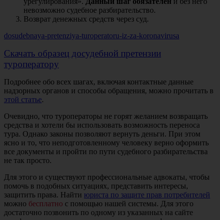
урегулирования».
Данный шаг обязателен
и без него
невозможно судебное разбирательство.
Возврат денежных средств через суд.
dosudebnaya-pretenziya-turoperatoru-iz-za-koronavirusa
Скачать образец досудебной претензии
туроператору
Подробнее обо всех шагах, включая контактные данные
надзорных органов и способы обращения, можно прочитать в
этой статье
.
Очевидно, что туроператоры не горят желанием возвращать
средства и хотели бы использовать возможность переноса
тура. Однако законы позволяют вернуть деньги. При этом
ясно и то, что неподготовленному человеку верно оформить
все документы и пройти по пути судебного разбирательства
не так просто.
Для этого и существуют профессиональные адвокаты, чтобы
помочь в подобных ситуациях, представить интересы,
защитить права. Найти
юриста по защите прав потребителей
можно
бесплатно
с помощью нашей системы. Для этого
достаточно позвонить по одному из указанных на сайте