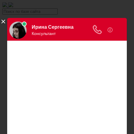
Уголовка
Уголовный юрист
Вина в уголовном праве
Причинение вреда здоровью
Хищение и кража
Автоправо
Консультация автоюриста
Нарушения ПДД
Вождение в нетрезвом виде
Превышение скорости
Штраф за езду без страховки
Штраф за езду без прав
Нарушение правил остановки и парковки
Пересечение сплошной
Штраф за номера
Правила перевозки детей
Оплата штрафов ГИБДД
Обжалование штрафа ГИБДД
Проверка штрафов ГИБДД
Лишение водительских прав
Адвокаты и юристы по возврату ВУ