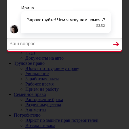
Постановка на учет автомобиля в ГИБДД
Регистрационные ограничения
Прекращение и снятие с учета автомобиля
Номера на машину
ДТП
Юристы и адвокаты по ДТП
ДТП без страховки
ОСАГО
Юрист по ОСАГО и страховым случаям
Коэффициенты ОСАГО
ПДД
Документы на авто
Трудовое право
Юрист по трудовому праву
Увольнение
Заработная плата
Рабочее время
Прием на работу
Семейное право
Расторжение брака
Раздел имущества
Алименты
Потребителю
Юрист по защите прав потребителей
Возврат товара