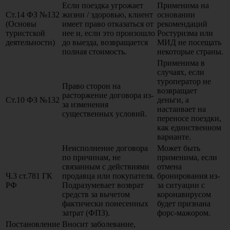
Если поездка угрожает
Применима на
Ст.14 ФЗ №132
жизни / здоровью, клиент
основании
(Основы
имеет право отказаться от
рекомендаций
туристской
нее и, если это произошло
Ростуризма или
деятельности)
до выезда, возвращается
МИД не посещать
полная стоимость.
некоторые страны.
Применима в
случаях, если
туроператор не
Право сторон на
возвращает
расторжение договора из-
Ст.10 ФЗ №132
деньги, а
за изменения
настаивает на
существенных условий.
переносе поездки,
как единственном
варианте.
Неисполнение договора
Может быть
по причинам, не
применима, если
связанным с действиями
отмена
Ч.3 ст.781 ГК
продавца или покупателя.
бронирования из-
РФ
Подразумевает возврат
за ситуации с
средств за вычетом
коронавирусом
фактически понесенных
будет признана
затрат (ФПЗ).
форс-мажором.
Постановление
Вносит заболевание,