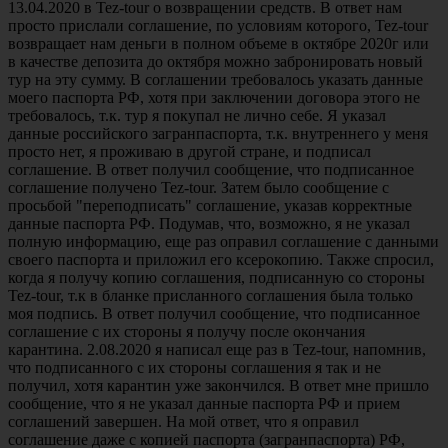
13.04.2020 в Tez-tour о возвращении средств. В ответ нам
просто прислали соглашение, по условиям которого, Tez-tour
возвращает нам деньги в полном объеме в октябре 2020г или
в качестве депозита до октября можно забронировать новый
тур на эту сумму. В соглашении требовалось указать данные
моего паспорта РФ, хотя при заключении договора этого не
требовалось, т.к. тур я покупал не лично себе. Я указал
данные российского загранпаспорта, т.к. внутреннего у меня
просто нет, я проживаю в другой стране, и подписал
соглашение. В ответ получил сообщение, что подписанное
соглашение получено Tez-tour. Затем было сообщение с
просьбой "переподписать" соглашение, указав корректные
данные паспорта РФ. Подумав, что, возможно, я не указал
полную информацию, еще раз оправил соглашение с данными
своего паспорта и приложил его ксерокопию. Также спросил,
когда я получу копию соглашения, подписанную со стороны
Tez-tour, т.к в бланке присланного соглашения была только
моя подпись. В ответ получил сообщение, что подписанное
соглашение с их стороны я получу после окончания
карантина. 2.08.2020 я написал еще раз в Tez-tour, напомнив,
что подписанного с их стороны соглашения я так и не
получил, хотя карантин уже закончился. В ответ мне пришло
сообщение, что я не указал данные паспорта РФ и прием
соглашений завершен. На мой ответ, что я оправил
соглашение даже с копией паспорта (загранпаспорта) РФ,