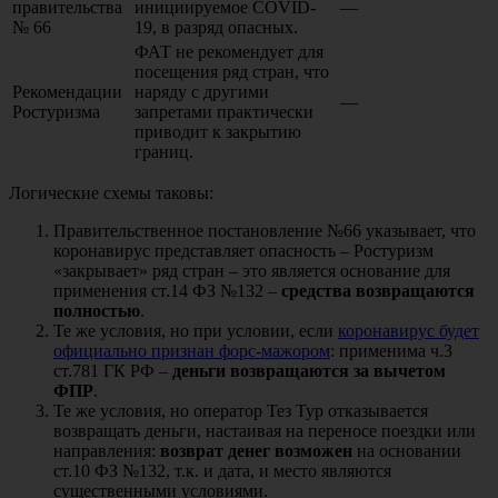
правительства
инициируемое COVID-
—
№ 66
19, в разряд опасных.
ФАТ не рекомендует для
посещения ряд стран, что
Рекомендации
наряду с другими
—
Ростуризма
запретами практически
приводит к закрытию
границ.
Логические схемы таковы:
Правительственное постановление №66 указывает, что
коронавирус представляет опасность – Ростуризм
«закрывает» ряд стран – это является основание для
применения ст.14 ФЗ №132 –
средства возвращаются
полностью
.
Те же условия, но при условии, если
коронавирус будет
официально признан форс-мажором
: применима ч.3
ст.781 ГК РФ –
деньги возвращаются за вычетом
ФПР
.
Те же условия, но оператор Тез Тур отказывается
возвращать деньги, настаивая на переносе поездки или
направления:
возврат денег возможен
на основании
ст.10 ФЗ №132, т.к. и дата, и место являются
существенными условиями.